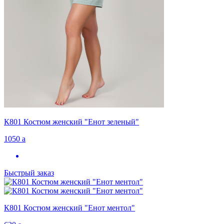
К801 Костюм женский "Енот зеленый"
1050
a
Быстрый заказ
К801 Костюм женский "Енот ментол"