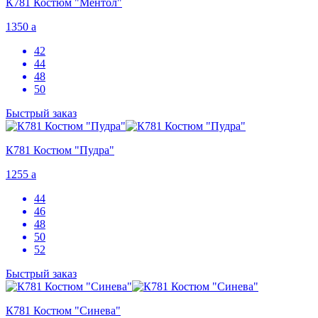
К781 Костюм "Ментол"
1350
a
42
44
48
50
Быстрый заказ
К781 Костюм "Пудра"
1255
a
44
46
48
50
52
Быстрый заказ
К781 Костюм "Синева"