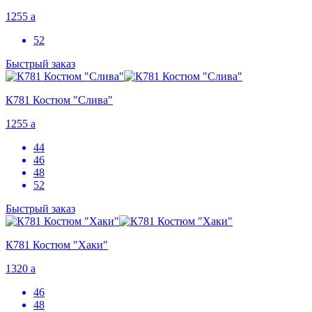
1255
a
52
Быстрый заказ
К781 Костюм "Слива"
1255
a
44
46
48
52
Быстрый заказ
К781 Костюм "Хаки"
1320
a
46
48