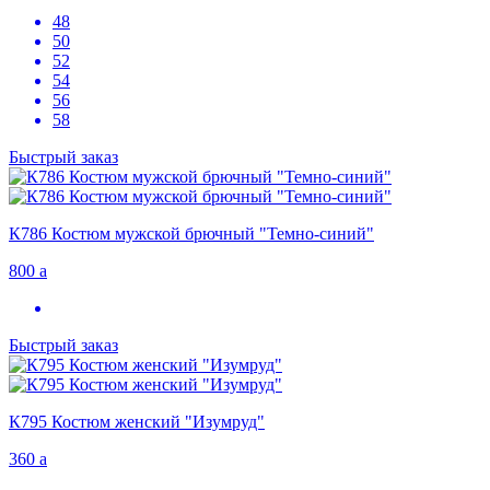
48
50
52
54
56
58
Быстрый заказ
К786 Костюм мужской брючный "Темно-синий"
800
a
Быстрый заказ
К795 Костюм женский "Изумруд"
360
a