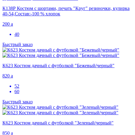
К138Р Костюм с шортами, печать "Круг" резиночки, кулирка
40-54,Состав:-100 % хлопок
200
a
40
Быстрый заказ
К623 Костюм дачный с футболкой "Бежевый/черный"
820
a
52
60
Быстрый заказ
К623 Костюм дачный с футболкой "Зеленый/черный"
850
a