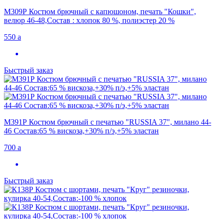
М309Р Костюм брючный с капюшоном, печать "Кошки",
велюр 46-48,Состав : хлопок 80 %, полиэстер 20 %
550
a
Быстрый заказ
М391Р Костюм брючный с печатью "RUSSIA 37", милано 44-
46 Состав:65 % вискоза,+30% п/э,+5% эластан
700
a
Быстрый заказ