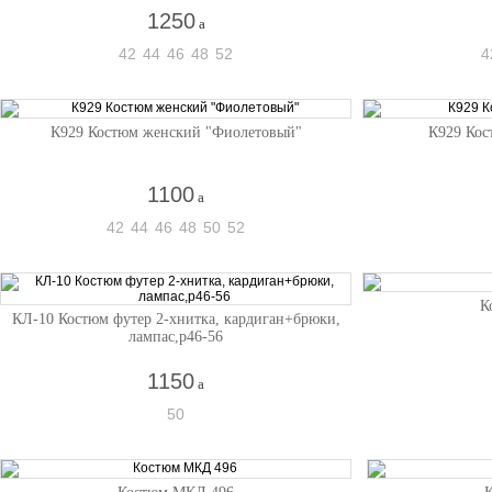
1250
a
42
44
46
48
52
4
К929 Костюм женский "Фиолетовый"
К929 Кос
1100
a
42
44
46
48
50
52
К
КЛ-10 Костюм футер 2-хнитка, кардиган+брюки,
лампас,р46-56
1150
a
50