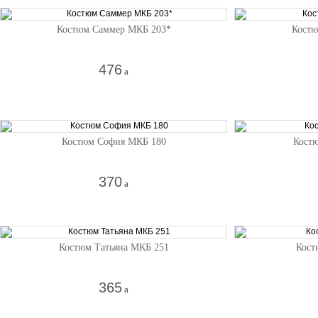
Костюм Саммер МКБ 203*
Кост
476
a
Костюм София МКБ 180
Кост
370
a
Костюм Татьяна МКБ 251
Кост
365
a