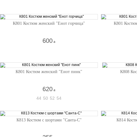
К801 Костюм женский "Енот горчица"
К801 Костю
600
a
К801 Костюм женский "Енот пинк"
К808 Ко
620
a
44
50
52
54
К813 Костюм с шортами "Санта-С"
К814 Кост