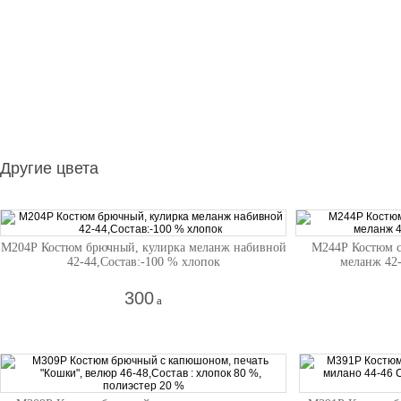
Другие цвета
М204Р Костюм брючный, кулирка меланж набивной
М244Р Костюм с
42-44,Состав:-100 % хлопок
меланж 42-
300
a