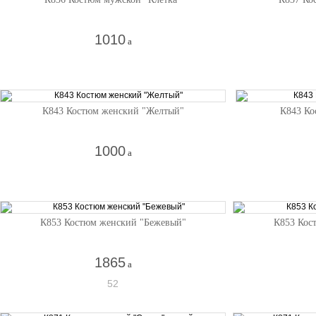
1010
a
К843 Костюм женский "Желтый"
К843 Ко
1000
a
К853 Костюм женский "Бежевый"
К853 Кос
1865
a
52