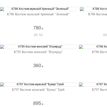
К786 Костюм мужской брючный "Зеленый"
К786 Костюм
780
a
48
50
48
К795 Костюм женский "Изумруд"
К796 Кост
360
a
К797 Костюм мужской "Буква" Грей
К797 Кост
895
a