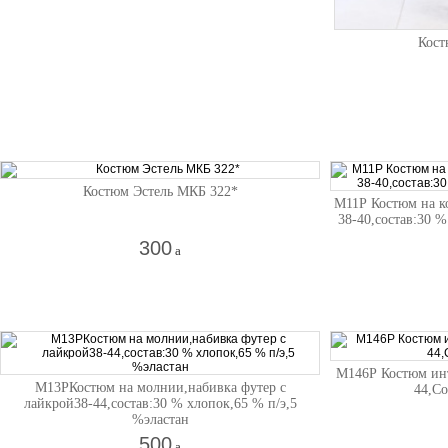
Кост
Костюм Эстель МКБ 322*
М11Р Костюм на ко
38-40,состав:30 %
300
a
М146Р Костюм инт
М13РКостюм на молнии,набивка футер с
44,Со
лайкрой38-44,состав:30 % хлопок,65 % п/э,5
%эластан
500
a