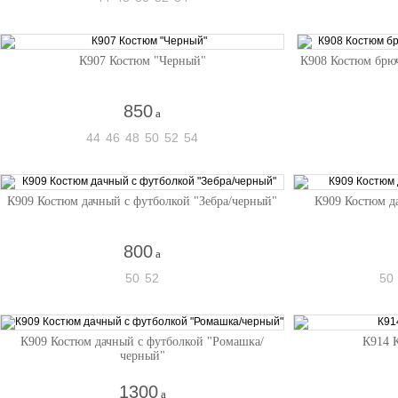
К907 Костюм "Черный"
К908 Костюм брю
850
a
44
46
48
50
52
54
К909 Костюм дачный с футболкой "Зебра/черный"
К909 Костюм д
800
a
50
52
50
К909 Костюм дачный с футболкой "Ромашка/
К914 
черный"
1300
a