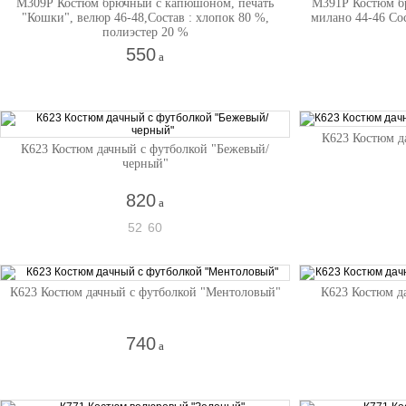
М309Р Костюм брючный с капюшоном, печать
М391Р Костюм б
"Кошки", велюр 46-48,Состав : хлопок 80 %,
милано 44-46 Со
полиэстер 20 %
550
a
К623 Костюм д
К623 Костюм дачный с футболкой "Бежевый/
черный"
820
a
52
60
К623 Костюм дачный с футболкой "Ментоловый"
К623 Костюм д
740
a