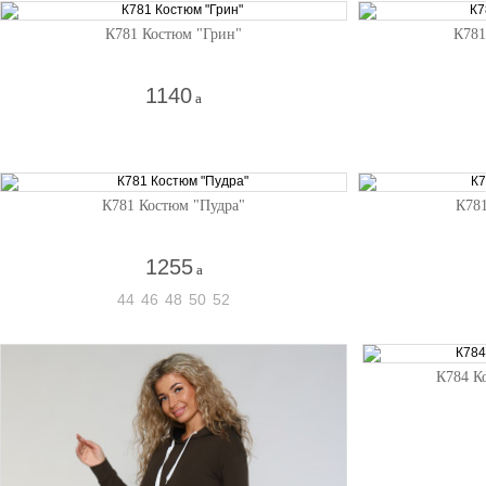
К781 Костюм "Грин"
К781
1140
a
К781 Костюм "Пудра"
К781
1255
a
44
46
48
50
52
К784 К