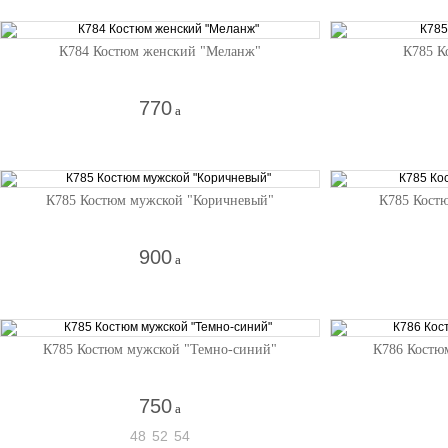
К784 Костюм женский "Меланж"
К785 К
770
a
К785 Костюм мужской "Коричневый"
К785 Кост
900
a
К785 Костюм мужской "Темно-синий"
К786 Костю
750
a
48
52
54