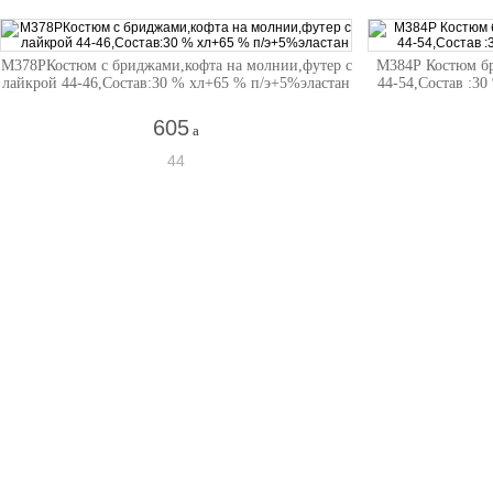
М378РКостюм с бриджами,кофта на молнии,футер с
М384Р Костюм бр
лайкрой 44-46,Состав:30 % хл+65 % п/э+5%эластан
44-54,Состав :30
605
a
44