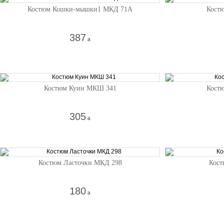
Костюм Кошки-мышки1 МКД 71А
Кост
387
a
Костюм Куин МКШ 341
Кост
305
a
Костюм Ласточки МКД 298
Кост
180
a