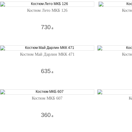
Костюм Лето МКБ 126
Кост
730
a
Костюм Май Дарлин МКК 471
Кост
635
a
Костюм МКБ 607
К
360
a