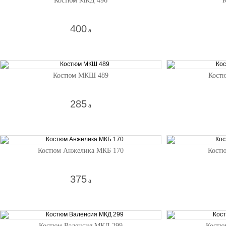
Костюм МКД 496
400
a
Костюм МКШ 489
Кост
285
a
Костюм Анжелика МКБ 170
Костю
375
a
Костюм Валенсия МКД 299
Костю