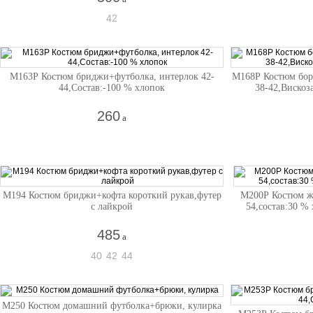
42
М163Р Костюм бриджи+футболка, интерлок 42-
М168Р Костюм бор
44,Состав:-100 % хлопок
38-42,Вискоз
260
a
М194 Костюм бриджи+кофта короткий рукав,футер
М200Р Костюм ж
с лайкрой
54,состав:30 %
485
a
40
42
44
М250 Костюм домашний футболка+брюки, кулирка