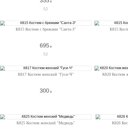
355
a
52
К815 Костюм с брюками "Санта-З"
К815 Кост
695
a
52
К817 Костюм женский "Гуси-Ч"
К820 Костюм 
300
a
К825 Костюм женский "Медведь"
К826 Ко