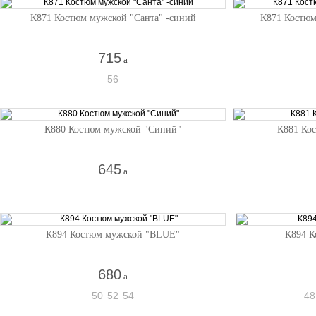
К871 Костюм мужской "Санта" -синий
К871 Костюм
715
a
56
К880 Костюм мужской "Синий"
К881 Ко
645
a
К894 Костюм мужской "BLUE"
К894 К
680
a
50
52
54
48