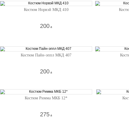
Костюм Норвэй МКД 410
Кост
200
a
Костюм Пайн-эппл МКД 407
Кост
200
a
Костюм Римма МКБ 12*
Кос
275
a