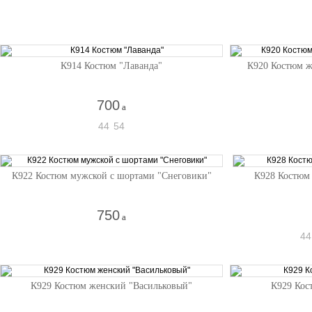
К914 Костюм "Лаванда"
К920 Костюм ж
700
a
44
54
К922 Костюм мужской с шортами "Снеговики"
К928 Костюм
750
a
44
К929 Костюм женский "Васильковый"
К929 Кос