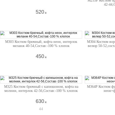
М253Р Костюм бр
42-44,
520
a
М303 Костюм брючный, кофта неон, интерлок
М304 Костюм воро
меланж 40-54,Состав:-100 % хлопок
велюр 50-52,сост
450
a
М325 Костюм брючный с капюшоном, кофта на
М364Р Костюм фу
молнии, интерлок 42-56,Состав:-100 % хлопок
неон+ф
630
a
44