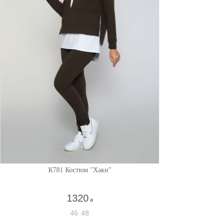
К781 Костюм "Хаки"
1320
a
46
48