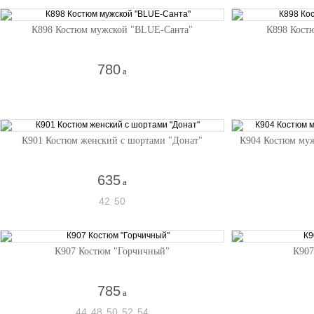
К898 Костюм мужской "BLUE-Санта"
К898 Кост
780
a
К901 Костюм женский с шортами "Донат"
К904 Костюм муж
635
a
42
50
К907 Костюм "Горчичный"
К907
785
a
44
48
50
52
54