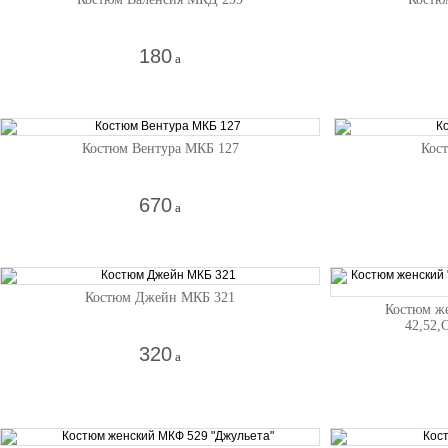
180
a
Костюм Вентура МКБ 127
Кос
670
a
Костюм Джейн МКБ 321
Костюм же
42,52,
320
a