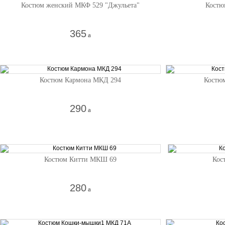
Костюм женский МКФ 529 "Джульета"
Костю
365
a
Костюм Кармона МКД 294
Костю
290
a
Костюм Китти МКШ 69
Кос
280
a