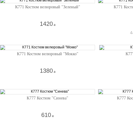
К771 Костюм велюровый "Зеленый"
К771 Кост
1420
a
4
К771 Костюм велюровый "Мокко"
К77
1380
a
К777 Костюм "Синева"
К777 Ко
610
a