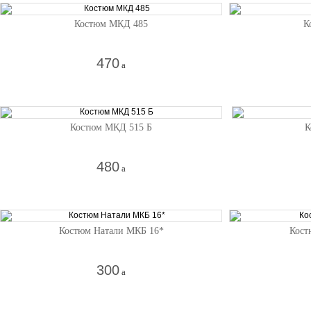
Костюм МКД 485
К
470
a
Костюм МКД 515 Б
К
480
a
Костюм Натали МКБ 16*
Кост
300
a