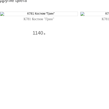
Другие цвета
К781 Костюм "Грин"
К781
1140
a