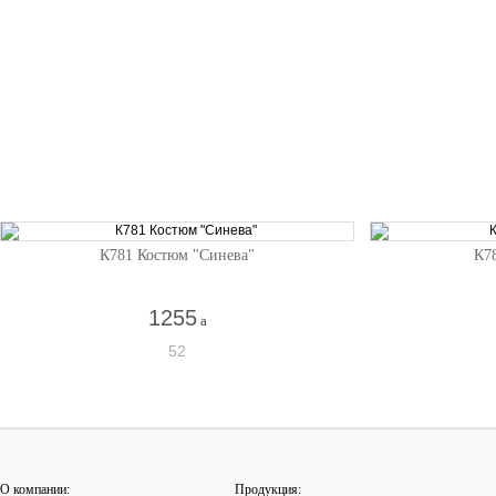
К781 Костюм "Синева"
К7
1255
a
52
О компании:
Продукция: