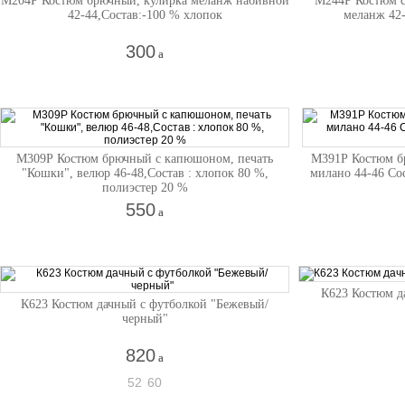
М204Р Костюм брючный, кулирка меланж набивной
М244Р Костюм с
42-44,Состав:-100 % хлопок
меланж 42-
300
a
М309Р Костюм брючный с капюшоном, печать
М391Р Костюм б
"Кошки", велюр 46-48,Состав : хлопок 80 %,
милано 44-46 Со
полиэстер 20 %
550
a
К623 Костюм д
К623 Костюм дачный с футболкой "Бежевый/
черный"
820
a
52
60