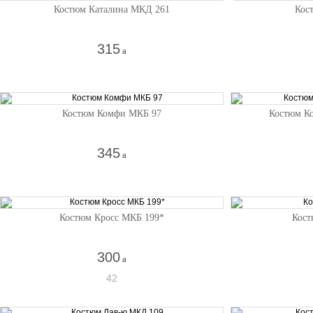
Костюм Каталина МКД 261
Кос
315
a
Костюм Комфи МКБ 97
Костюм К
345
a
Костюм Кросс МКБ 199*
Кос
300
a
42