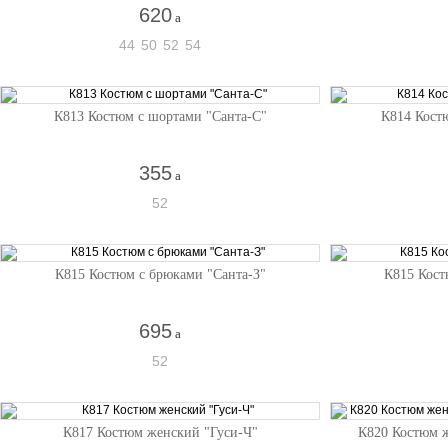
620
a
44
50
52
54
К813 Костюм с шортами "Санта-С"
К814 Кост
355
a
52
К815 Костюм с брюками "Санта-З"
К815 Кост
695
a
52
К817 Костюм женский "Гуси-Ч"
К820 Костюм 