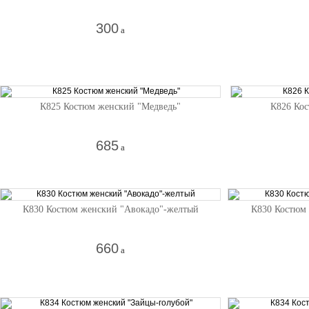
300
a
К825 Костюм женский "Медведь"
К826 Ко
685
a
К830 Костюм женский "Авокадо"-желтый
К830 Костюм 
660
a