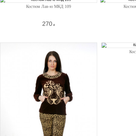
Костюм Лав-ю МКД 109
Костю
270
a
Кос