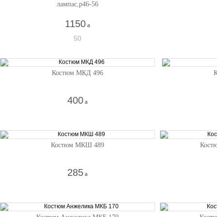
лампас,р46-56
1150
a
50
Костюм МКД 496
400
a
Костюм МКШ 489
Кост
285
a