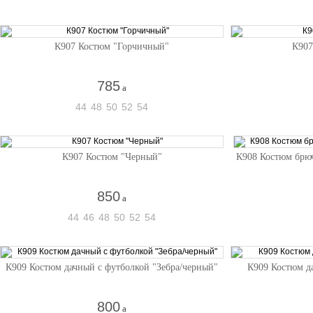
К907 Костюм "Горчичный"
К907
785
a
44
48
50
52
54
К907 Костюм "Черный"
К908 Костюм брю
850
a
44
46
48
50
52
54
К909 Костюм дачный с футболкой "Зебра/черный"
К909 Костюм д
800
a