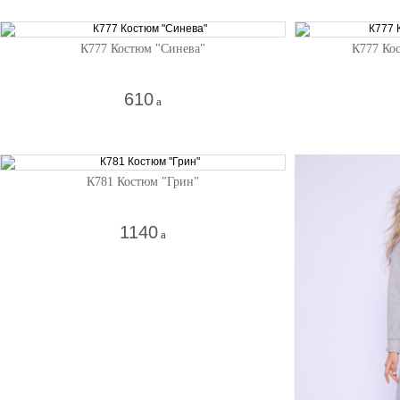
К777 Костюм "Синева"
К777 Ко
610
a
К781 Костюм "Грин"
1140
a