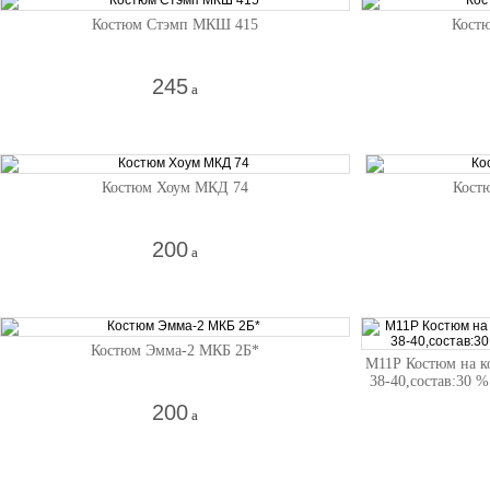
Костюм Стэмп МКШ 415
Костю
245
a
Костюм Хоум МКД 74
Кост
200
a
Костюм Эмма-2 МКБ 2Б*
М11Р Костюм на ко
38-40,состав:30 %
200
a