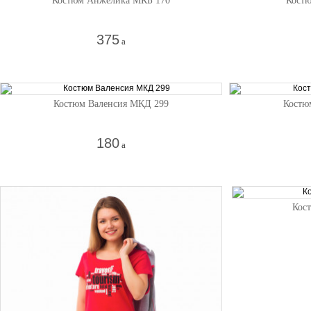
Костюм Анжелика МКБ 170
Костю
375
a
Костюм Валенсия МКД 299
Костю
180
a
Кос