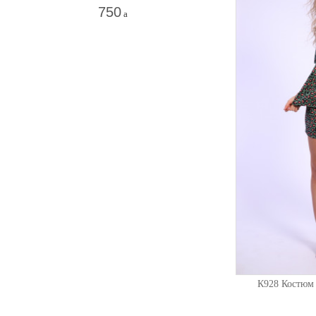
750
a
К928 Костюм