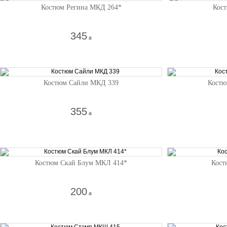
Костюм Регина МКД 264*
Кос
345
a
Костюм Сайли МКД 339
Костю
355
a
Костюм Скай Блум МКЛ 414*
Кост
200
a