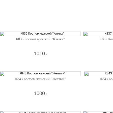
К836 Костюм мужской "Клетка"
К837 Ко
1010
a
К843 Костюм женский "Желтый"
К843 Ко
1000
a