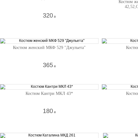
Костюм же
42,52,
320
a
Костюм женский МКФ 529 "Джульета"
Костю
365
a
Костюм Кантри МКЛ 43*
Костю
180
a