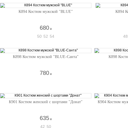
К894 Костюм мужской "BLUE"
К894 К
680
a
50
52
54
48
К898 Костюм мужской "BLUE-Санта"
К898 Кост
780
a
К901 Костюм женский с шортами "Донат"
К904 Костюм муж
635
a
42
50