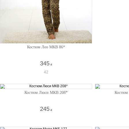
Костюм Лео МКВ 86*
345
a
42
Костюм Люси МКВ 208*
Костюм
245
a