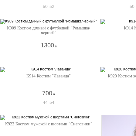
50
52
50
К909 Костюм дачный с футболкой "Ромашка/
К914 
черный"
1300
a
К914 Костюм "Лаванда"
К920 Костюм ж
700
a
44
54
К922 Костюм мужской с шортами "Снеговики"