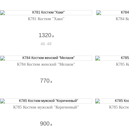
К781 Костюм "Хаки"
К784 К
1320
a
46
48
К784 Костюм женский "Меланж"
К785 К
770
a
К785 Костюм мужской "Коричневый"
К785 Кост
900
a