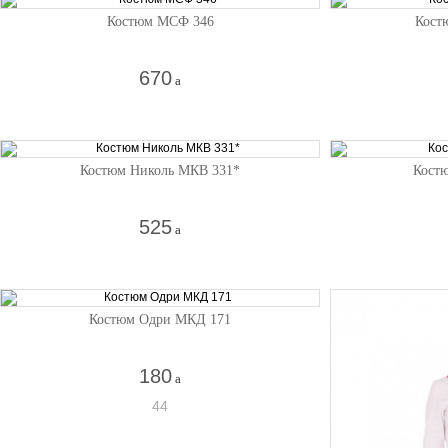
Костюм МСФ 346
Кост
670
a
Костюм Николь МКВ 331*
Кост
525
a
Костюм Одри МКД 171
180
a
44