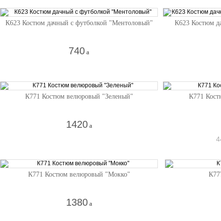
К623 Костюм дачный с футболкой "Ментоловый"
К623 Костюм д
740
a
К771 Костюм велюровый "Зеленый"
К771 Кост
1420
a
4
К771 Костюм велюровый "Мокко"
К77
1380
a