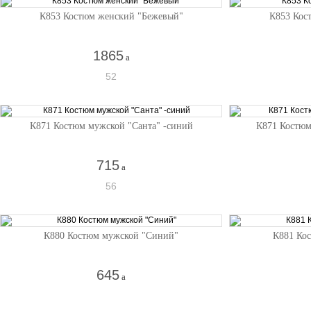
К853 Костюм женский "Бежевый"
К853 Кос
1865
a
52
К871 Костюм мужской "Санта" -синий
К871 Костюм
715
a
56
К880 Костюм мужской "Синий"
К881 Ко
645
a