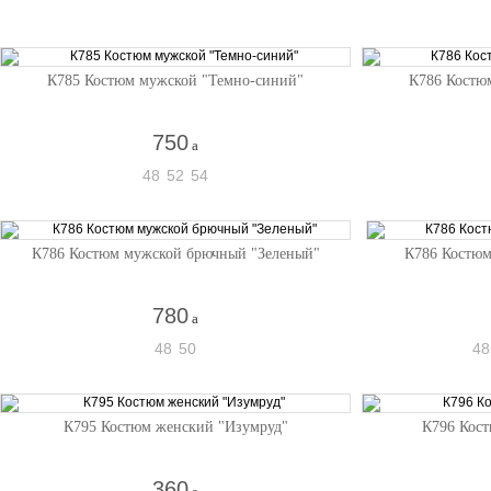
К785 Костюм мужской "Темно-синий"
К786 Костю
750
a
48
52
54
К786 Костюм мужской брючный "Зеленый"
К786 Костюм
780
a
48
50
48
К795 Костюм женский "Изумруд"
К796 Кост
360