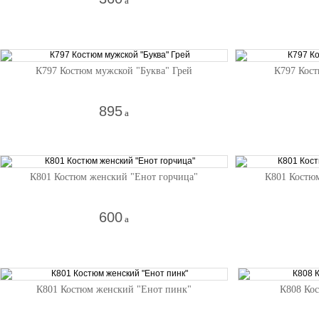
a
К797 Костюм мужской "Буква" Грей
К797 Кост
895
a
К801 Костюм женский "Енот горчица"
К801 Костю
600
a
К801 Костюм женский "Енот пинк"
К808 Ко