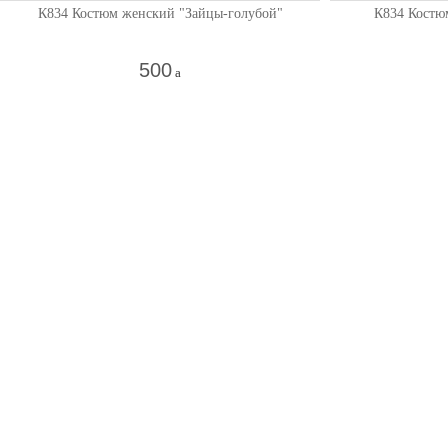
К834 Костюм женский "Зайцы-голубой"
К834 Костю
500
a