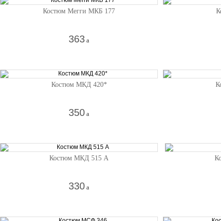
Костюм Мегги МКБ 177
К
363
a
Костюм МКД 420*
К
350
a
Костюм МКД 515 А
К
330
a