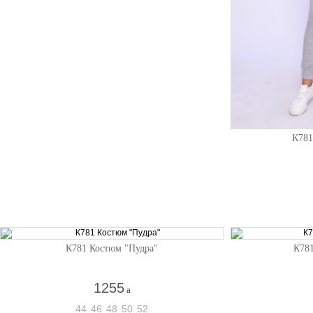
К781
К781 Костюм "Пудра"
К781
1255
a
44
46
48
50
52