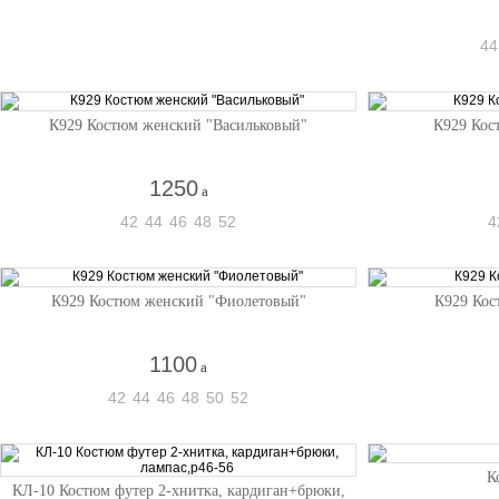
44
К929 Костюм женский "Васильковый"
К929 Кос
1250
a
42
44
46
48
52
4
К929 Костюм женский "Фиолетовый"
К929 Кос
1100
a
42
44
46
48
50
52
К
КЛ-10 Костюм футер 2-хнитка, кардиган+брюки,