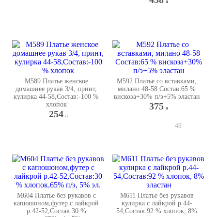
a
М589 Платье женское
М592 Платье со вставками,
домашнее рукав 3/4, принт,
милано 48-58 Состав:65 %
кулирка 44-58,Состав:-100 %
вискоза+30% п/э+5% эластан
хлопок
375
a
254
a
48
М604 Платье без рукавов с
М611 Платье без рукавов
капюшоном,футер с лайкрой
кулирка с лайкрой р.44-
р.42-52,Состав:30 %
54,Состав:92 % хлопок, 8%