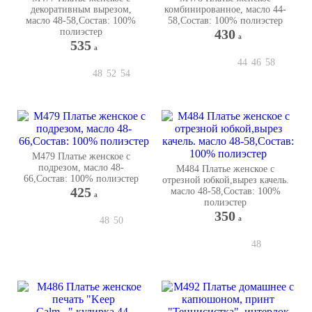
декоративным вырезом,
комбинированное, масло 44-
масло 48-58,Состав: 100%
58,Состав: 100% полиэстер
полиэстер
430
a
535
a
44
46
58
48
52
54
М479 Платье женское с
подрезом, масло 48-
М484 Платье женское с
66,Состав: 100% полиэстер
отрезной юбкой,вырез качель.
425
масло 48-58,Состав: 100%
a
полиэстер
350
a
48
50
48