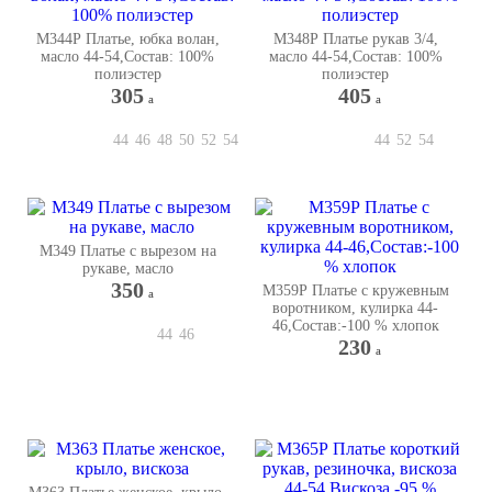
М344Р Платье, юбка волан,
М348Р Платье рукав 3/4,
масло 44-54,Состав: 100%
масло 44-54,Состав: 100%
полиэстер
полиэстер
305
405
a
a
44
46
48
50
52
54
44
52
54
М349 Платье с вырезом на
рукаве, масло
350
М359Р Платье с кружевным
a
воротником, кулирка 44-
46,Состав:-100 % хлопок
44
46
230
a