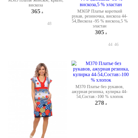
М363 Платье женское, крыло,
вискоза
365
М365Р Платье короткий
a
рукав, резиночка, вискоза 44-
54,Вискоза -95 % вискоза,5 %
48
эластан
305
a
44
46
М370 Платье без рукавов,
ажурная резинка, кулирка 44-
54,Состав:-100 % хлопок
278
a