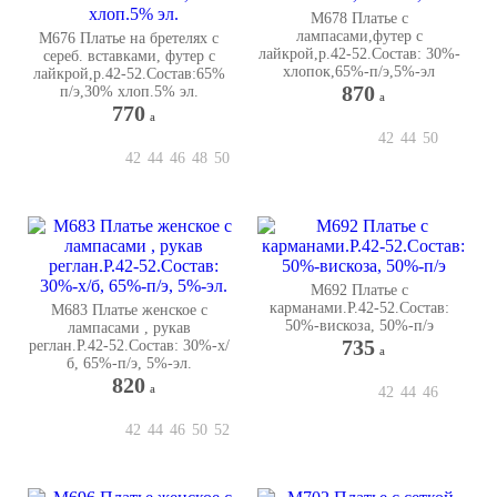
М678 Платье с
лампасами,футер с
М676 Платье на бретелях с
лайкрой,р.42-52.Состав: 30%-
сереб. вставками, футер с
хлопок,65%-п/э,5%-эл
лайкрой,р.42-52.Состав:65%
870
п/э,30% хлоп.5% эл.
a
770
a
42
44
50
42
44
46
48
50
М692 Платье с
карманами.Р.42-52.Состав:
М683 Платье женское с
50%-вискоза, 50%-п/э
лампасами , рукав
735
реглан.Р.42-52.Состав: 30%-х/
a
б, 65%-п/э, 5%-эл.
820
a
42
44
46
42
44
46
50
52