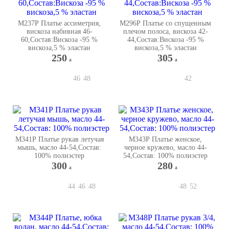
М237Р Платье ассиметрия,
М296Р Платье со спущенным
вискоза набивная 46-
плечом полоса, вискоза 42-
60,Состав:Вискоза -95 %
44,Состав:Вискоза -95 %
вискоза,5 % эластан
вискоза,5 % эластан
250
305
a
a
46
48
42
М341Р Платье рукав летучая
М343Р Платье женское,
мышь, масло 44-54,Состав:
черное кружево, масло 44-
100% полиэстер
54,Состав: 100% полиэстер
300
280
a
a
44
46
48
48
52