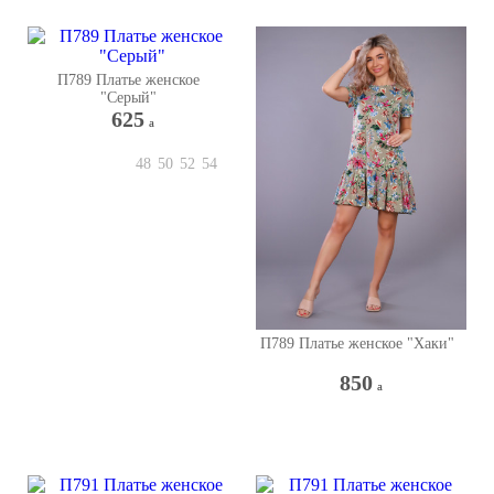
П789 Платье женское
"Серый"
625
a
48
50
52
54
П789 Платье женское "Хаки"
850
a