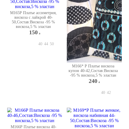
М165Р Платье ассиметрия,
вискоза с лайкрой 40-
50,Состав:Вискоза -95 %
вискоза,5 % эластан
150
a
40
44
50
М166* Р Платье вискоза
купон 40-42,Состав:Вискоза
-95 % вискоза,5 % эластан
240
a
40
42
М166Р Платье вискоза 40-