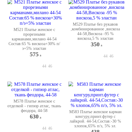
М529 Платье без рукавов
,комбинированное ,вискоза
М521 Платье женское с
44-58,Вискоза -95 %
прорезными
вискоза,5 % эластан
карманами,милано 44-54
350
Состав:65 % вискоза+30% п/
a
э+5% эластан
575
a
44
46
44
46
М578 Платье женское с
отделкой - гипюр атлас, ткань
феодора, 44-58
М583 Платье женское карман
630
кенгуру,принт.футер с
a
лайкрой. 44-54,Состав:-30 %
хлопок,65% п/э, 5% эл.
44
46
438