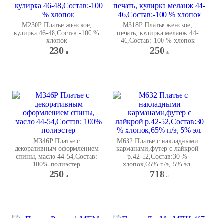
М230Р Платье женское,
М318Р Платье женское,
кулирка 46-48,Состав:-100 %
печать, кулирка меланж 44-
хлопок
46,Состав:-100 % хлопок
230
250
a
a
М346Р Платье с
М632 Платье с накладными
декоративным оформлением
карманами,футер с лайкрой
спины, масло 44-54,Состав:
р.42-52,Состав:30 %
100% полиэстер
хлопок,65% п/э, 5% эл.
250
718
a
a