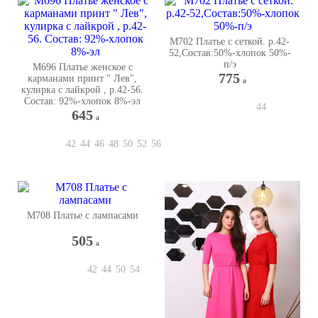
М702 Платье с сеткой. р.42-
52,Состав:50%-хлопок 50%-
п/э
М696 Платье женское с
775
карманами принт " Лев",
a
кулирка с лайкрой , р.42-56.
Состав: 92%-хлопок 8%-эл
44
645
a
42
44
46
48
50
52
56
М708 Платье с лампасами
505
a
42
44
50
54