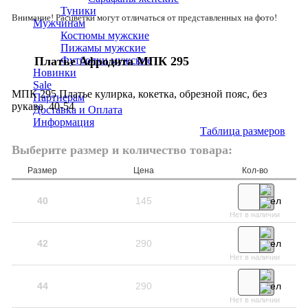
Туники
Внимание! Расцветки могут отличаться от представленных на фото!
Мужчинам
Костюмы мужские
Пижамы мужские
Платье Афродита МПК 295
Футболки мужские
Новинки
Sale
МПК 295 Платье кулирка, кокетка, обрезной пояс, без
Партнерам
рукава 40-54
Доставка и Оплата
Информация
Таблица размеров
Выберите размер и количество товара:
Размер
Цена
Кол-во
40
145
Нет в наличии
42
290
Нет в наличии
44
290
Нет в наличии