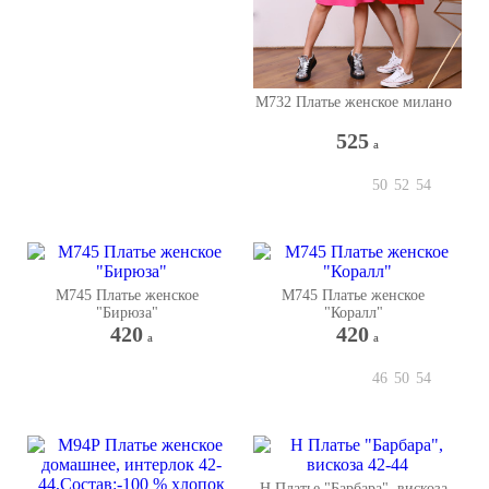
М732 Платье женское милано
525
a
50
52
54
М745 Платье женское
М745 Платье женское
"Бирюза"
"Коралл"
420
420
a
a
46
50
54
Н Платье "Барбара", вискоза