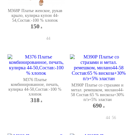
М368Р Платье женское, рукав
крыло, кулирка купон 44-
54,Состав:-100 % хлопок
150
a
44
М376 Платье
комбинированное, печать,
М390Р Платье со стразами и
кулирка 44-50,Состав:-100 %
метал. ремешком, милано44-
хлопок
58 Состав:65 % вискоза+30%
318
п/э+5% эластан
a
690
a
44
56