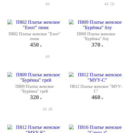
44
44
50
П802 Платье женское "Енот"
П809 Платье женское
пинк
"Бурёнка" блу
450
370
a
a
44
П809 Платье женское
П812 Платье женское "МУУ-
"Бурёнка" грей
С"
320
460
a
a
44
46