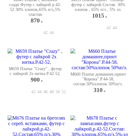
сзади.Футер с лайкрой р.42-
футер с лайкрой.Состав: 30%
52.30% хлопок,65% п/э,5%
хлопок , 65% п/э , 5% эл.
эластан
1015
a
870
a
42
44
42
44
М659 Платье "Crazy" , футер
с лайкрой 2х нитка.Р.42-52,
М660 Платье домашнее,принт
900
"Корона".Р.44-58,
a
состав:50%хлопок 50%п/э.
310
a
42
44
46
48
50
52