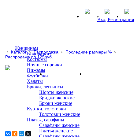
Вход
Регистрация
Женщинам
Каталог
Распродажа
Последние размеры %
Водолазки
Распродажа по 125руб.
Костюмы
Ночные сорочки
Пижамы
Футболки
Халаты
Брюки, леггинсы
Шорты женские
Бриджи женские
Брюки женские
Куртки, толстовки
Толстовки женские
Платья, сарафаны
Сарафаны женские
Платья женские
Сарафаны женские