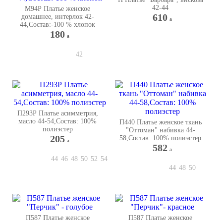
42-44
М94Р Платье женское
610
домашнее, интерлок 42-
a
44,Состав:-100 % хлопок
180
a
42
П293Р Платье асимметрия,
масло 44-54,Состав: 100%
П440 Платье женское ткань
полиэстер
"Оттоман" набивка 44-
205
58,Состав: 100% полиэстер
a
582
a
44
46
48
50
52
54
44
48
50
П587 Платье женское
П587 Платье женское