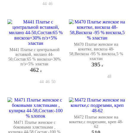
44
46
М470 Платье женское на
кокетке, вискоза 48-
М441 Платье с центральной
58,Вискоза -95 % вискоза,5 %
вставкой, милано 44-
эластан
50,Состав:65 % вискоза+30%
395
п/э+5% эластан
a
462
a
48
44
46
50
М472 Платье женское на
кокетке,с подрезами, креп 48-
М471 Платье женское с
62
боковыми хлястиками ,
510
кулирка 44-58,Состав:-100 %