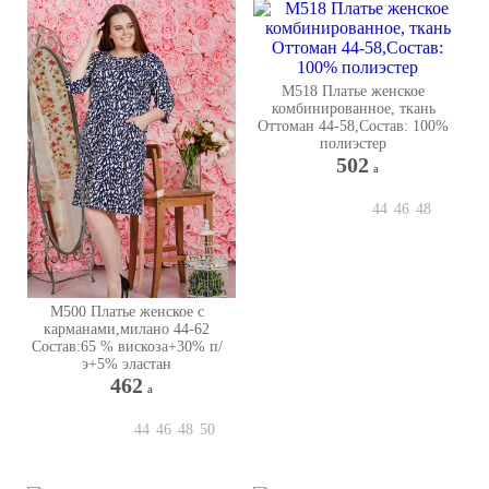
М518 Платье женское
комбинированное, ткань
Оттоман 44-58,Состав: 100%
полиэстер
502
a
44
46
48
М500 Платье женское с
карманами,милано 44-62
Состав:65 % вискоза+30% п/
э+5% эластан
462
a
44
46
48
50