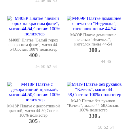
44
46
48
50
М409Р Платье домашнее с
печатью "Неделька",
М408Р Платье "Белый горох
интерлок пенье 44-54
на красном фоне", масло 44-
300
54,Состав: 100% полиэстер
a
400
a
44
46
46
50
52
54
М419 Платье без рукавов
"Качель", масло 44-58,Состав:
М418Р Платье с декоративной
100% полиэстер
пряжкой, масло 44-50,Состав:
330
100% полиэстер
a
305
a
50
52
54