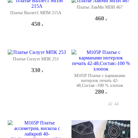
Платье ЛавМи МПИ 467
Платье Валлет1 МПМ 215А
460
a
450
a
Платье Силуэт МПК 253
330
a
М105Р Платье с карманами
интерлок печать 42-
48,Состав:-100 % хлопок
280
a
42
44