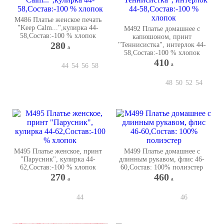
М486 Платье женское печать
"Keep Calm...",кулирка 44-
М492 Платье домашнее с
58,Состав:-100 % хлопок
капюшоном, принт
280
"Теннисистка", интерлок 44-
a
58,Состав:-100 % хлопок
410
a
44
54
56
58
48
50
52
54
М495 Платье женское, принт
М499 Платье домашнее с
"Парусник", кулирка 44-
длинным рукавом, флис 46-
62,Состав:-100 % хлопок
60,Состав: 100% полиэстер
270
460
a
a
44
46