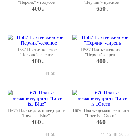
"Перчик" - голубое
"Перчик"- красное
400
650
a
a
П587 Платье женское
П587 Платье женское
"Перчик"-зеленое
"Перчик"-сирень
400
400
a
a
48
50
П670 Платье домашнее,принт
П670 Платье домашнее,принт
"Love is...Blue".
"Love is...Green".
460
460
a
a
48
50
44
46
48
50
52