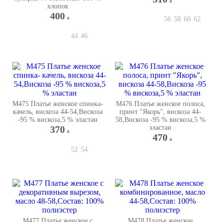
a
хлопок
400
a
56
58
60
62
44
46
М475 Платье женское спинка-
М476 Платье женское полоса,
качель, вискоза 44-54,Вискоза
принт "Якорь", вискоза 44-
-95 % вискоза,5 % эластан
58,Вискоза -95 % вискоза,5 %
370
эластан
a
470
a
52
54
М477 Платье женское с
М478 Платье женское