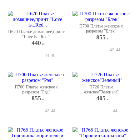
П700 Платье женское с
разрезом "Блэк"
П670 Платье домашнее,принт
855
"Love is...Red".
a
440
a
42
44
44
46
П700 Платье женское с
П726 Платье
разрезом "Рэд"
женское"Зеленый"
855
405
a
a
42
44
44