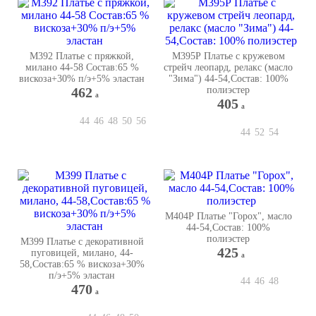
М392 Платье с пряжкой,
М395Р Платье с кружевом
милано 44-58 Состав:65 %
стрейч леопард, релакс (масло
вискоза+30% п/э+5% эластан
"Зима") 44-54,Состав: 100%
462
полиэстер
a
405
a
44
46
48
50
56
44
52
54
М404Р Платье "Горох", масло
44-54,Состав: 100%
полиэстер
М399 Платье с декоративной
425
пуговицей, милано, 44-
a
58,Состав:65 % вискоза+30%
п/э+5% эластан
44
46
48
470
a