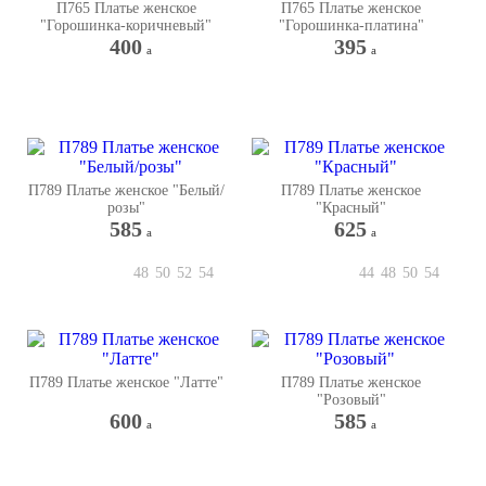
П765 Платье женское
П765 Платье женское
"Горошинка-коричневый"
"Горошинка-платина"
400
395
a
a
П789 Платье женское "Белый/
П789 Платье женское
розы"
"Красный"
585
625
a
a
48
50
52
54
44
48
50
54
П789 Платье женское "Латте"
П789 Платье женское
"Розовый"
600
585
a
a