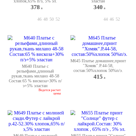
хлопок,65% п/э, 5% эл.
эластан
378
340
a
a
46
48
50
52
44
46
52
М645 Платье домашнее,принт
"Хомяк".Р.44-58,
М640 Платье с
состав:50%хлопок 50%п/э.
рельефами,длинный
415
рукав,ткань милано 48-58
a
Состав:65 % вискоза+30% п/
э+5% эластан
Ведется расчет
цены
М649 Платье с молнией
М655 Платье принт "Солнце"