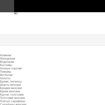
ПРАЙС-ЛИСТ
Главная
Таблица размеров
Контакты
Главная
Каталог
Информация
Отзывы
Новинки
Доставка и Оплата
Женщинам
Водолазки
Костюмы
Контакты
Ночные сорочки
Пижамы
Футболки
Халаты
Брюки, леггинсы
Шорты женские
Бриджи женские
Брюки женские
Куртки, толстовки
Толстовки женские
Платья, сарафаны
Сарафаны женские