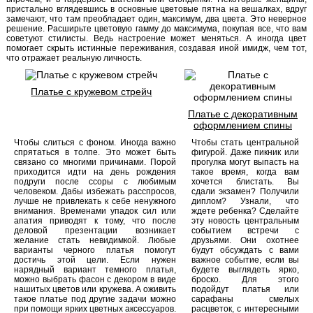
пристально вглядевшись в основные цветовые пятна на вешалках, вдруг
замечают, что там преобладает один, максимум, два цвета. Это неверное
решение. Расширьте цветовую гамму до максимума, покупая все, что вам
советуют стилисты. Ведь настроение может меняться. А иногда цвет
помогает скрыть истинные переживания, создавая иной имидж, чем тот,
что отражает реальную личность.
Платье с кружевом стрейч
Платье с декоративным
оформлением спины
Чтобы слиться с фоном. Иногда важно
Чтобы стать центральной
спрятаться в толпе. Это может быть
фигурой. Даже пикник или
связано со многими причинами. Порой
прогулка могут выпасть на
приходится идти на день рождения
такое время, когда вам
подруги после ссоры с любимым
хочется блистать. Вы
человеком. Дабы избежать расспросов,
сдали экзамен? Получили
лучше не привлекать к себе ненужного
диплом? Узнали, что
внимания. Временами упадок сил или
ждете ребенка? Сделайте
апатия приводят к тому, что после
эту новость центральным
деловой презентации возникает
событием встречи с
желание стать невидимкой. Любые
друзьями. Они охотнее
варианты черного платья помогут
будут обсуждать с вами
достичь этой цели. Если нужен
важное событие, если вы
нарядный вариант темного платья,
будете выглядеть ярко,
можно выбрать фасон с декором в виде
броско. Для этого
нашитых цветов или кружева. А оживить
подойдут платья или
такое платье под другие задачи можно
сарафаны смелых
при помощи ярких цветных аксессуаров.
расцветок, с интересными