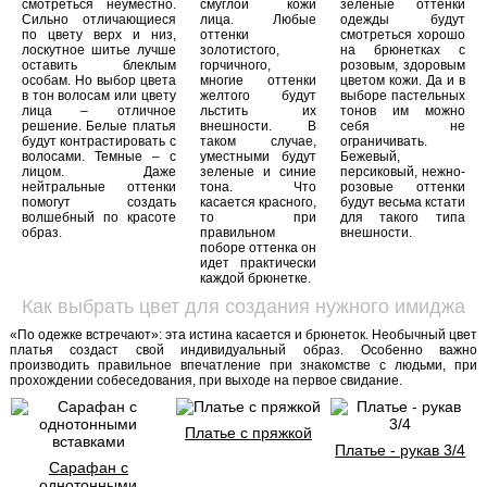
смотреться неуместно.
смуглой кожи
зеленые оттенки
Сильно отличающиеся
лица. Любые
одежды будут
по цвету верх и низ,
оттенки
смотреться хорошо
лоскутное шитье лучше
золотистого,
на брюнетках с
оставить блеклым
горчичного,
розовым, здоровым
особам. Но выбор цвета
многие оттенки
цветом кожи. Да и в
в тон волосам или цвету
желтого будут
выборе пастельных
лица – отличное
льстить их
тонов им можно
решение. Белые платья
внешности. В
себя не
будут контрастировать с
таком случае,
ограничивать.
волосами. Темные – с
уместными будут
Бежевый,
лицом. Даже
зеленые и синие
персиковый, нежно-
нейтральные оттенки
тона. Что
розовые оттенки
помогут создать
касается красного,
будут весьма кстати
волшебный по красоте
то при
для такого типа
образ.
правильном
внешности.
поборе оттенка он
идет практически
каждой брюнетке.
Как выбрать цвет для создания нужного имиджа
«По одежке встречают»: эта истина касается и брюнеток. Необычный цвет
платья создаст свой индивидуальный образ. Особенно важно
производить правильное впечатление при знакомстве с людьми, при
прохождении собеседования, при выходе на первое свидание.
Платье с пряжкой
Платье - рукав 3/4
Сарафан с
однотонными