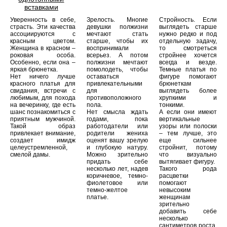
вставками
Уверенность в себе,
Зрелость. Многие
Стройность. Если
страсть. Эти качества
девушки полжизни
выглядеть старше
ассоциируются с
мечтают стать
нужно редко и под
красным цветом.
старше, чтобы их
отдельную задачу,
Женщина в красном –
воспринимали
то смотреться
роковая особа.
всерьез. А потом
стройнее хочется
Особенно, если она –
полжизни мечтают
всегда и везде.
яркая брюнетка.
помолодеть, чтобы
Темные платья по
Нет ничего лучше
оставаться
фигуре помогают
красного платья для
привлекательными
брюнеткам
свидания, встречи с
для
выглядеть более
любимым, для похода
противоположного
хрупкими и
на вечеринку, где есть
пола.
тонкими.
шанс познакомиться с
Нет смысла ждать
А если они имеют
приятным мужчиной.
годами, пока
вертикальные
Такой образ
работодатели или
узоры или полоски
привлекает внимание,
родители жениха
– тем лучше, это
создает имидж
оценят вашу зрелую
еще сильнее
целеустремленной,
и глубокую натуру.
стройнит, потому
смелой дамы.
Можно зрительно
что визуально
придать себе
вытягивает фигуру.
несколько лет, надев
Такого рода
коричневое, темно-
расцветки
фиолетовое или
помогают
темно-желтое
невысоким
платье.
женщинам
зрительно
добавить себе
несколько
сантиметров роста.