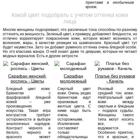
принтами и необычным
кроем.
Какой цвет подобрать с учетом оттенка кожи
лица
Многие женщины подозревают, что различные тона способны по-разному
оттенять их внешность. Зеленый цвет, к примеру, добавляет бледности, но
отлично корректирует покраснение кожи, которое может возникать от
волнения, жары, в качестве реакции на шампанское. Красный цвет тут
будет неуместен. Зато он добавит румяного оттенка очень бледной особе.
Но это классика жанра. О ней знают даже те девушки, которые не читают
модных журналов. Есть и другие хитрости.
Сарафан женский,
Сарафан
Платье без рукавов
роспись - Цветы
молодежный
- Качель
Бледный цвет кожи.
Смуглый цвет
Розовый или
Брюнетки с
кожи. Очень редко
средний тон кожи.
фарфоровой бледной
брюнеткам идут
Нейтральный цвет
кожей – уже
оранжевые и
кожи между
произведение
желтые цвета. С
смуглым и бледным
искусства. Такая игра
ними надо быть
– подарок судьбы.
контрастов требует
очень
Женщины такого
осторожности в выборе
осторожными.
типа могут носить
аналогичных нарядов.
Исключение
все, что
Контраст черного и
составляют
вздумается.
белого, черного и
только
Особенно приятно,
красного может
обладательницы
что и красные, и