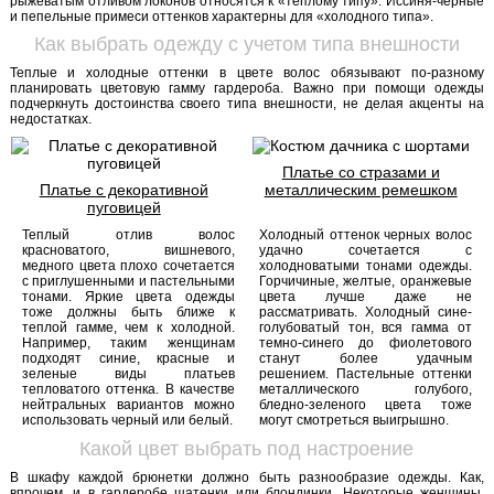
рыжеватым отливом локонов относятся к «теплому типу». Иссиня-черные
и пепельные примеси оттенков характерны для «холодного типа».
Как выбрать одежду с учетом типа внешности
Теплые и холодные оттенки в цвете волос обязывают по-разному
планировать цветовую гамму гардероба. Важно при помощи одежды
подчеркнуть достоинства своего типа внешности, не делая акценты на
недостатках.
Платье со стразами и
Платье с декоративной
металлическим ремешком
пуговицей
Теплый отлив волос
Холодный оттенок черных волос
красноватого, вишневого,
удачно сочетается с
медного цвета плохо сочетается
холодноватыми тонами одежды.
с приглушенными и пастельными
Горчичиные, желтые, оранжевые
тонами. Яркие цвета одежды
цвета лучше даже не
тоже должны быть ближе к
рассматривать. Холодный сине-
теплой гамме, чем к холодной.
голубоватый тон, вся гамма от
Например, таким женщинам
темно-синего до фиолетового
подходят синие, красные и
станут более удачным
зеленые виды платьев
решением. Пастельные оттенки
тепловатого оттенка. В качестве
металлического голубого,
нейтральных вариантов можно
бледно-зеленого цвета тоже
использовать черный или белый.
могут смотреться выигрышно.
Какой цвет выбрать под настроение
В шкафу каждой брюнетки должно быть разнообразие одежды. Как,
впрочем, и в гардеробе шатенки или блондинки. Некоторые женщины,