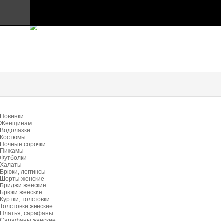
ПРАЙС-ЛИСТ
Главная
Таблица размеров
Контакты
Главная
Каталог
Информация
Отзывы
Новинки
Доставка и Оплата
Женщинам
Водолазки
Костюмы
Контакты
Ночные сорочки
Пижамы
Футболки
Халаты
Брюки, леггинсы
Шорты женские
Бриджи женские
Брюки женские
Куртки, толстовки
Толстовки женские
Платья, сарафаны
Сарафаны женские