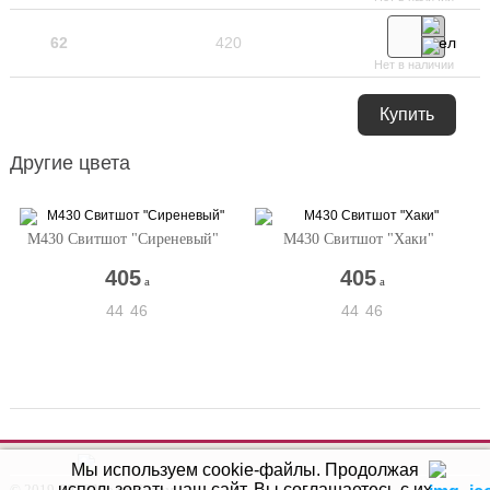
62
420
Нет в наличии
Купить
Другие цвета
М430 Свитшот "Сиреневый"
М430 Свитшот "Хаки"
405
405
a
a
44
46
44
46
Мы используем cookie-файлы.
Продолжая
использовать наш сайт, Вы соглашаетесь с их
© 2019-2026 Модный дом