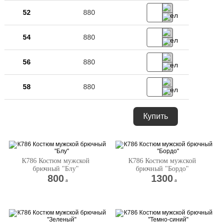
52
880
54
880
56
880
58
880
Купить
К786 Костюм мужской
К786 Костюм мужской
брючный "Блу"
брючный "Бордо"
800
1300
a
a