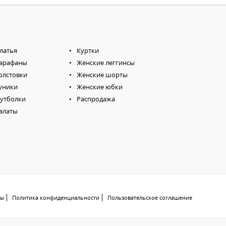
латья
Куртки
арафаны
Женские леггинсы
олстовки
Женские шорты
уники
Женские юбки
утболки
Распродажа
алаты
ты
Политика конфиденциальности
Пользовательское соглашение