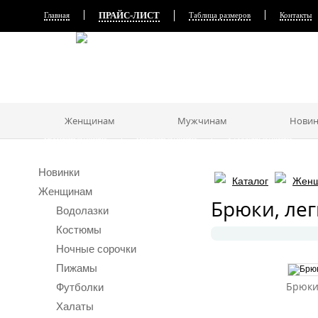
ПРАЙС-ЛИСТ
Главная
Таблица размеров
Контакты
Главная
Каталог
Новинки
Хиты продаж
Женщинам
Водолазки
Костюмы
Ночные сорочки
Пижамы
Ф
Платья, сарафаны
Сарафаны женские
Платья женские
Сарафаны женские
Женщинам
Мужчинам
Новин
Мужчинам
Костюмы мужские
Пижамы мужские
Футболки мужские
Новинки
Каталог
Жен
Женщинам
Брюки, ле
Водолазки
Костюмы
Ночные сорочки
Пижамы
Брюки
Футболки
Халаты