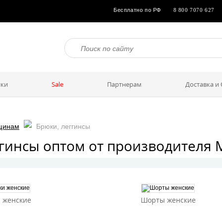
Бесплатно по РФ
8 800 7070 627
утболки
Халаты
Брюки, леггинсы
Шорты женские
Бриджи женские
Брюки же
Туники
ки
Sale
Партнерам
Доставка и
щинам
Брюки, леггинсы
ггинсы оптом от производителя
 женские
Шорты женские