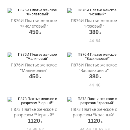
П876И Платье женское
П876И Платье женское
"Фиолетовый"
"Розовый"
450
380
a
a
44
54
П876И Платье женское
П876И Платье женское
"Малиновый"
"Васильковый"
450
380
a
a
44
46
П873 Платье женское с
П873 Платье женское с
разрезом "Черный"
разрезом "Красный"
1120
1120
a
a
44
48
52
44
46
48
52
54