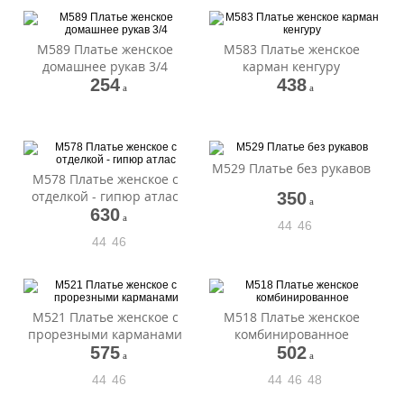
М589 Платье женское
М583 Платье женское
домашнее рукав 3/4
карман кенгуру
254
438
a
a
М529 Платье без рукавов
М578 Платье женское с
отделкой - гипюр атлас
350
a
630
a
44
46
44
46
М521 Платье женское с
М518 Платье женское
прорезными карманами
комбинированное
575
502
a
a
44
46
44
46
48