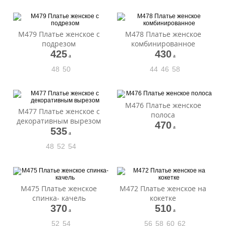
М479 Платье женское с
М478 Платье женское
подрезом
комбинированное
425
430
a
a
48
50
44
46
58
М476 Платье женское
М477 Платье женское с
полоса
декоративным вырезом
470
a
535
a
48
52
54
М475 Платье женское
М472 Платье женское на
спинка- качель
кокетке
370
510
a
a
52
54
56
58
60
62