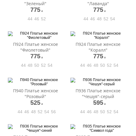
"Зеленый"
"Лаванда"
775
775
a
a
44
46
52
44
46
48
52
54
П924 Платье женское
П924 Платье женское
"Фиолетовый"
"Коралл"
775
775
a
a
44
48
50
52
54
44
46
48
50
52
54
П940 Платье женское
П936 Платье женское
"Розовый"
"Чешуя"-серый
525
595
a
a
44
46
48
52
54
56
44
46
48
50
52
54