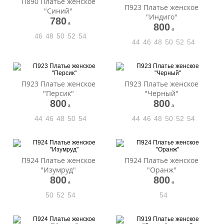
П890 Платье женское
П923 Платье женское
"Синий"
"Индиго"
780
a
800
a
46
48
50
52
54
44
46
48
50
52
54
П923 Платье женское
П923 Платье женское
"Персик"
"Черный"
800
800
a
a
44
46
48
50
54
44
46
48
50
52
54
П924 Платье женское
П924 Платье женское
"Изумруд"
"Оранж"
800
800
a
a
50
52
54
54