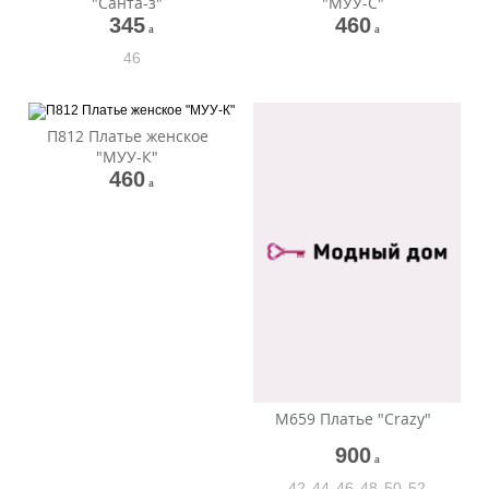
"Санта-з"
"МУУ-С"
345
460
a
a
46
П812 Платье женское
"МУУ-К"
460
a
М659 Платье "Crazy"
900
a
42
44
46
48
50
52