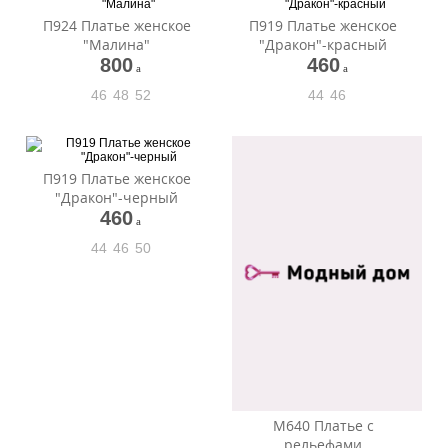
П924 Платье женское
П919 Платье женское
"Малина"
"Дракон"-красный
800
460
a
a
46
48
52
44
46
П919 Платье женское
"Дракон"-черный
460
a
44
46
50
М640 Платье с
рельефами