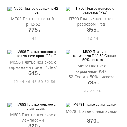
М702 Платье с сеткой.
П700 Платье женское с
р.42-52
разрезом "Рэд"
775
855
a
a
44
42
44
М696 Платье женское с
М692 Платье с
карманами принт " Лев"
карманами.Р.42-
645
a
52.Состав: 50%-вискоза
42
44
46
48
50
52
56
735
a
42
44
46
М678 Платье с лампасами
М683 Платье женское с
лампасами
870
a
820
a