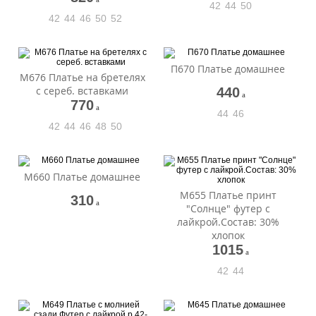
42
44
50
42
44
46
50
52
П670 Платье домашнее
М676 Платье на бретелях
с сереб. вставками
440
a
770
a
44
46
42
44
46
48
50
М660 Платье домашнее
М655 Платье принт
310
a
"Солнце" футер с
лайкрой.Состав: 30%
хлопок
1015
a
42
44