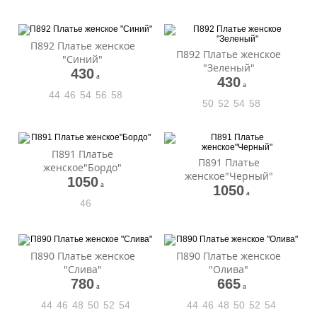
П892 Платье женское
П892 Платье женское
"Синий"
"Зеленый"
430
a
430
a
44
46
54
56
58
50
52
54
58
П891 Платье
П891 Платье
женское"Бордо"
женское"Черный"
1050
a
1050
a
46
П890 Платье женское
П890 Платье женское
"Слива"
"Олива"
780
665
a
a
44
46
48
50
52
54
44
46
48
50
52
54