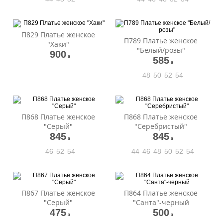
П829 Платье женское
П789 Платье женское
"Хаки"
"Белый/розы"
900
a
585
a
48
50
52
54
П868 Платье женское
П868 Платье женское
"Серый"
"Серебристый"
845
845
a
a
46
52
54
44
46
48
50
52
54
П867 Платье женское
П864 Платье женское
"Серый"
"Санта"-черный
475
500
a
a