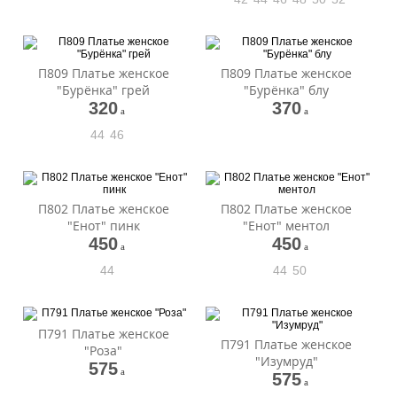
П809 Платье женское
П809 Платье женское
"Бурёнка" грей
"Бурёнка" блу
320
370
a
a
44
46
П802 Платье женское
П802 Платье женское
"Енот" пинк
"Енот" ментол
450
450
a
a
44
44
50
П791 Платье женское
П791 Платье женское
"Роза"
"Изумруд"
575
a
575
a