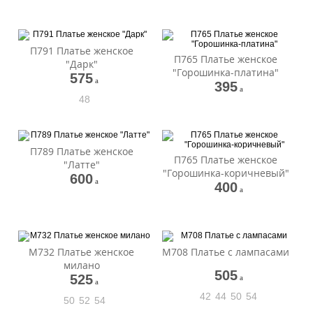
П791 Платье женское
П765 Платье женское
"Дарк"
"Горошинка-платина"
575
a
395
a
48
П789 Платье женское
П765 Платье женское
"Латте"
"Горошинка-коричневый"
600
a
400
a
М732 Платье женское
М708 Платье с лампасами
милано
505
525
a
a
42
44
50
54
50
52
54