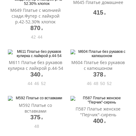
М645 Платье домашнее
М649 Платье с молнией
415
a
сзади.Футер с лайкрой
р.42-52.30% хлопок
870
a
42
44
М611 Платье без рукавов
М604 Платье без рукавов
кулирка с лайкрой р.44-54
с капюшоном
340
378
a
a
44
46
52
46
48
50
52
М592 Платье со
П587 Платье женское
вставками
"Перчик"-сирень
375
a
400
a
48