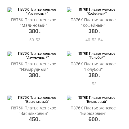
П876К Платье женское
П876К Платье женское
"Малиновый"
"Кофейный"
380
380
a
a
50
52
46
52
54
П876К Платье женское
П876К Платье женское
"Изумрудный"
"Голубой"
380
380
a
a
52
П876К Платье женское
П876К Платье женское
"Васильковый"
"Бирюзовый"
450
600
a
a