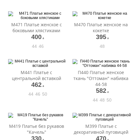
М471 Платье женское с
М470 Платье женское на
боковыми хлястиками
кокетке
400
395
a
a
44
46
48
М441 Платье с
П440 Платье женское
центральной вставкой
ткань "Оттоман" набивка
462
44-58
a
582
a
44
46
50
44
48
50
М419 Платье без рукавов
М399 Платье с
"Качель"
декоративной пуговицей
330
470
a
a