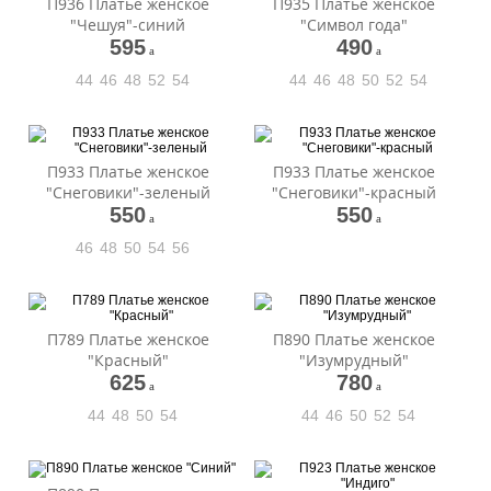
П936 Платье женское
П935 Платье женское
"Чешуя"-синий
"Символ года"
595
490
a
a
44
46
48
52
54
44
46
48
50
52
54
П933 Платье женское
П933 Платье женское
"Снеговики"-зеленый
"Снеговики"-красный
550
550
a
a
46
48
50
54
56
П789 Платье женское
П890 Платье женское
"Красный"
"Изумрудный"
625
780
a
a
44
48
50
54
44
46
50
52
54