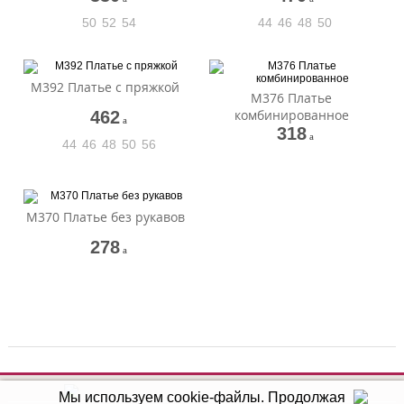
50
52
54
44
46
48
50
М392 Платье с пряжкой
М376 Платье
комбинированное
462
a
318
a
44
46
48
50
56
М370 Платье без рукавов
278
a
Мы используем cookie-файлы.
Продолжая