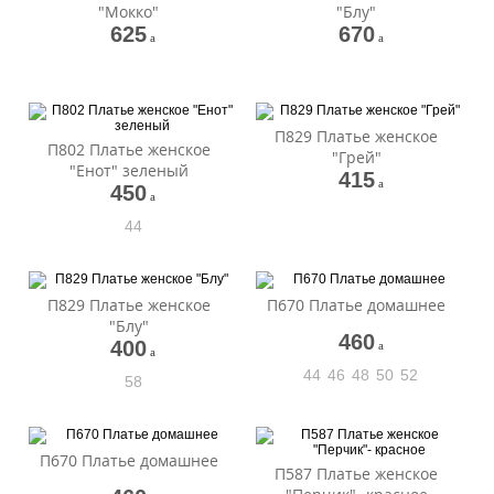
"Мокко"
"Блу"
625
670
a
a
П829 Платье женское
П802 Платье женское
"Грей"
"Енот" зеленый
415
a
450
a
44
П829 Платье женское
П670 Платье домашнее
"Блу"
460
400
a
a
44
46
48
50
52
58
П670 Платье домашнее
П587 Платье женское