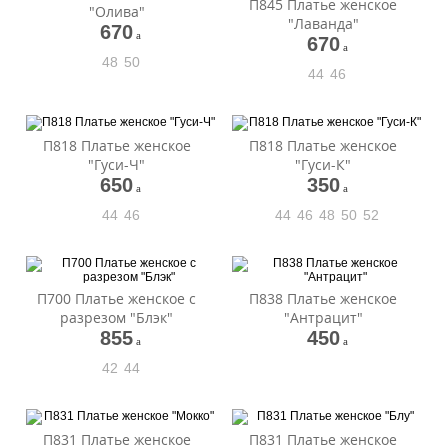
П845 Платье женское
"Олива"
"Лаванда"
670
a
670
a
48
50
44
46
П818 Платье женское
П818 Платье женское
"Гуси-Ч"
"Гуси-К"
650
350
a
a
44
46
44
46
48
50
52
П700 Платье женское с
П838 Платье женское
разрезом "Блэк"
"Антрацит"
855
450
a
a
42
44
П831 Платье женское
П831 Платье женское