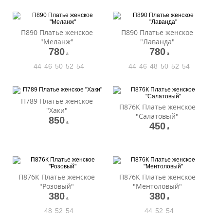
П890 Платье женское
П890 Платье женское
"Меланж"
"Лаванда"
780
780
a
a
44
46
50
52
54
44
46
48
50
52
54
П789 Платье женское
П876К Платье женское
"Хаки"
"Салатовый"
850
a
450
a
П876К Платье женское
П876К Платье женское
"Розовый"
"Ментоловый"
380
380
a
a
48
52
54
44
52
54