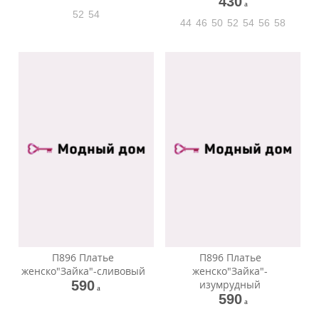
430
a
52
54
44
46
50
52
54
56
58
П896 Платье
П896 Платье
женско"Зайка"-сливовый
женско"Зайка"-
590
изумрудный
a
590
a