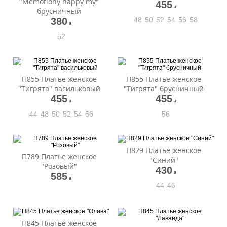
"Memotiony happy my"
455
a
брусничный
380
48
50
52
54
56
58
a
52
П855 Платье женское
П855 Платье женское
"Тигрята" васильковый
"Тигрята" брусничный
455
455
a
a
44
48
50
52
54
56
56
П829 Платье женское
П789 Платье женское
"Синий"
"Розовый"
430
a
585
a
44
46
П845 Платье женское