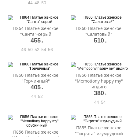
44
48
50
П864 Платье женское
П860 Платье женское
"Санта"-серый
"Салатовый"
455
510
a
a
46
50
52
54
56
П860 Платье женское
П856 Платье женское
"Горчичный"
"Memotiony happy my"
405
индиго
a
380
a
44
52
44
54
П855 Платье женское
П856 Платье женское
"Тигрята" изумрудный