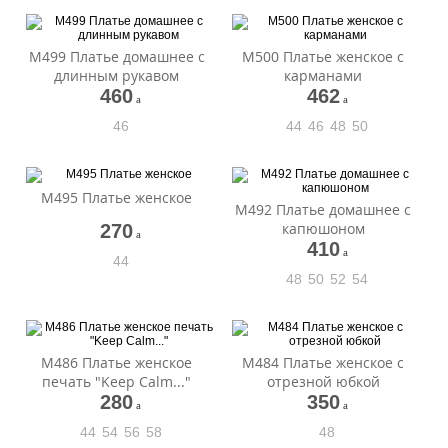
М499 Платье домашнее с
М500 Платье женское с
длинным рукавом
карманами
460
462
a
a
46
44
46
48
50
М495 Платье женское
М492 Платье домашнее с
капюшоном
270
a
410
a
44
48
50
52
54
М486 Платье женское
М484 Платье женское с
печать "Keep Calm..."
отрезной юбкой
280
350
a
a
44
54
56
58
48