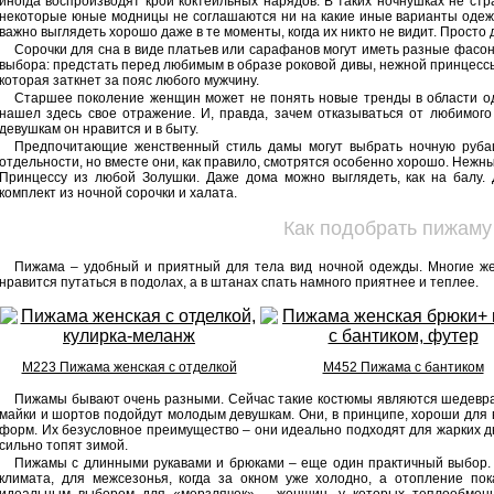
иногда воспроизводят крой коктейльных нарядов. В таких ночнушках не стр
некоторые юные модницы не соглашаются ни на какие иные варианты одеж
важно выглядеть хорошо даже в те моменты, когда их никто не видит. Просто 
Сорочки для сна в виде платьев или сарафанов могут иметь разные фасон
выбора: предстать перед любимым в образе роковой дивы, нежной принцесс
которая заткнет за пояс любого мужчину.
Старшее поколение женщин может не понять новые тренды в области о
нашел здесь свое отражение. И, правда, зачем отказываться от любимог
девушкам он нравится и в быту.
Предпочитающие женственный стиль дамы могут выбрать ночную руба
отдельности, но вместе они, как правило, смотрятся особенно хорошо. Нежн
Принцессу из любой Золушки. Даже дома можно выглядеть, как на балу.
комплект из ночной сорочки и халата.
Как подобрать пижаму
Пижама – удобный и приятный для тела вид ночной одежды. Многие ж
нравится путаться в подолах, а в штанах спать намного приятнее и теплее.
М223 Пижама женская с отделкой
М452 Пижама с бантиком
Пижамы бывают очень разными. Сейчас такие костюмы являются шедеврам
майки и шортов подойдут молодым девушкам. Они, в принципе, хороши для 
форм. Их безусловное преимущество – они идеально подходят для жарких дне
сильно топят зимой.
Пижамы с длинными рукавами и брюками – еще один практичный выбор. 
климата, для межсезонья, когда за окном уже холодно, а отопление пок