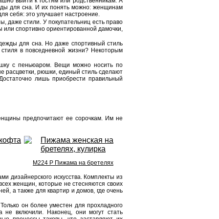
ашно выйти к гостям или родственникам. А
ды для сна. И их понять можно: женщинам
для себя: это улучшает настроение.
ы, даже стили. У покупательниц есть право
ы или спортивно ориентированной дамочки,
дежды для сна. Но даже спортивный стиль
о стиля в повседневной жизни? Некоторым
шку с пеньюаром. Вещи можно носить по
ые расцветки, рюшки, единый стиль сделают
 Достаточно лишь приобрести правильный
енщины предпочитают ее сорочкам. Им не
М224 Р Пижама на бретелях
и дизайнерского искусства. Комплекты из
всех женщин, которые не стесняются своих
й, а также для квартир и домов, где очень
Только он более уместен для прохладного
а не включили. Наконец, они могут стать