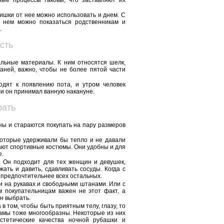
ые процессы таковы, что заставляют их
ишки от нее можно использовать и днем. С
 нем можно показаться родственникам и
.
сть
льные материалы. К ним относятся шелк,
аней, важно, чтобы не более пятой части
дят к появлению пота, и утром человек
ли он принимал ванную накануне.
рать
ы и стараются покупать на пару размеров
которые удерживали бы тепло и не давали
нают спортивные костюмы. Они удобны и для
е.
 Он подходит для тех женщин и девушек,
ать и давить, сдавливать сосуды. Когда с
предпочтительнее всех остальных.
и на рукавах и свободными штанами. Или с
 покупательницам важен не этот факт, а
н выбрать.
 в том, чтобы быть приятным телу, глазу, то
жамы тоже многообразны. Некоторые из них
тетические качества ночной рубашки и