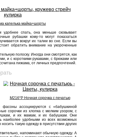
ма капелька майка+шорты
м удобнее спать, она меньше сковывает
чные рубашки кому-то могут показаться
учивается вокруг их талии во сне. Если вы
 стоит обратить внимание на укороченные
льную полоску. Иногда они смотрятся, как
и, и с короткими рукавами, с брюками или
ассчитана пижама, от личных предпочтений.
рать
М216*Р Ночная сорочка с печатью
е фасоны ассоциируются с «бабушкиной
ные сорочки из хлопка с мелким узором, с
ушкам, и их мамам, и их бабушкам. Они
ть наиболее удобными из всех возможных
носить такую одежду в присутствии других
ствительно, напоминают обычную одежду. А