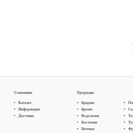
О компании:
Продукция:
Каталог
Бриджи
Пл
Информация
Брюки
Са
Доставка
Водолазки
То
Костюмы
Ту
Ночные
Фу