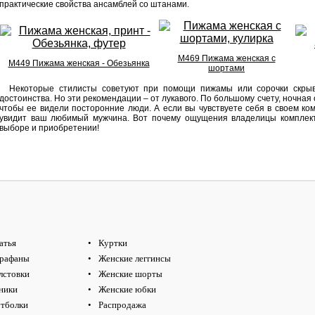
практические свойства ансамблей со штанами.
М469 Пижама женская с
М449 Пижама женская - Обезьянка
шортами
Некоторые стилисты советуют при помощи пижамы или сорочки скрыва
достоинства. Но эти рекомендации – от лукавого. По большому счету, ночная
чтобы ее видели посторонние люди. А если вы чувствуете себя в своем ком
увидит ваш любимый мужчина. Вот почему ощущения владелицы комплект
выборе и приобретении!
атья
Куртки
рафаны
Женские леггинсы
лстовки
Женские шорты
ники
Женские юбки
тболки
Распродажа