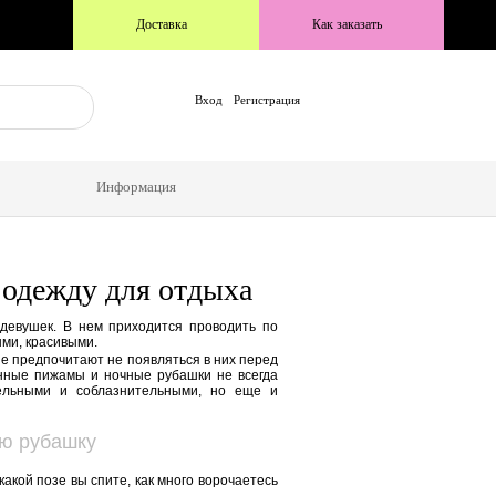
Доставка
Как заказать
Вход
Регистрация
Информация
 одежду для отдыха
евушек. В нем приходится проводить по
ыми, красивыми.
е предпочитают не появляться в них перед
енные пижамы и ночные рубашки не всегда
тельными и соблазнительными, но еще и
ую рубашку
какой позе вы спите, как много ворочаетесь