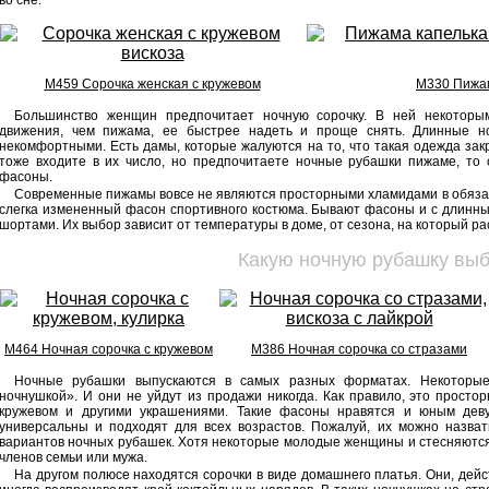
во сне.
М459 Сорочка женская с кружевом
М330 Пижа
Большинство женщин предпочитает ночную сорочку. В ней некоторы
движения, чем пижама, ее быстрее надеть и проще снять. Длинные но
некомфортными. Есть дамы, которые жалуются на то, что такая одежда закр
тоже входите в их число, но предпочитаете ночные рубашки пижаме, то
фасоны.
Современные пижамы вовсе не являются просторными хламидами в обязате
слегка измененный фасон спортивного костюма. Бывают фасоны и с длинным
шортами. Их выбор зависит от температуры в доме, от сезона, на который р
Какую ночную рубашку выб
М464 Ночная сорочка с кружевом
М386 Ночная сорочка со стразами
Ночные рубашки выпускаются в самых разных форматах. Некоторы
ночнушкой». И они не уйдут из продажи никогда. Как правило, это простор
кружевом и другими украшениями. Такие фасоны нравятся и юным дев
универсальны и подходят для всех возрастов. Пожалуй, их можно назва
вариантов ночных рубашек. Хотя некоторые молодые женщины и стесняются 
членов семьи или мужа.
На другом полюсе находятся сорочки в виде домашнего платья. Они, дей