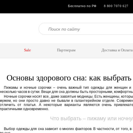
Бесплатно по РФ
8 800 7070 627
Sale
Партнерам
Доставка и Оплата
Основы здорового сна: как выбрать
Пижамы и ночные сорочки – очень важный тип одежды для женщин и д
несколько часов в сутки. Вещи для сна должны быть просторными, комфортн
Ночные сорочки носят все, даже завзятые модницы. Есть женщины, которы
мужем, но они просто давно не бывали в галантерейном отделе. Соврем
отличить от платья. А некоторые варианты являются очень привлека
практичными одновременно.
Что выбрать – пижаму или ночн
Выбор одежды для сна зависит о многих факторов. В частности, от того, в 