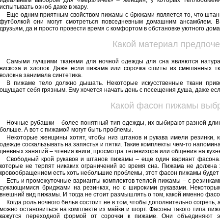
идеальным выбором для «мерзлячек» – женщин, у которых теплообменн
испытывать озноб даже в жару.
Еще одним приятным свойством пижамы с брюками является то, что штан
футболкой они могут смотреться повседневным домашним ансамблем. В
друзьям, да и просто провести время с комфортом в обстановке уютного дома
Какой материал предпоче
Самыми лучшими тканями для ночной одежды для сна являются натура
вискоза и хлопок. Даже если пижама или сорочка сшиты из смешанных тк
волокна занимала синтетика.
В пижаме тело должно дышать. Некоторые искусственные ткани приво
ощущает себя грязным. Ему хочется начать день с посещения душа, даже ес
Какой фасон пижамы выб
Ночные рубашки – более понятный тип одежды, их выбирают разной длин
больше. А вот с пижамой могут быть проблемы.
Некоторые женщины хотят, чтобы низ штанов и рукава имели резинки, 
одежде соскальзывать на запястья и пятки. Такие комплекты чем-то напоми
дневных занятий – чтения книги, просмотра телевизора или общения на кухн
Свободный крой рукавов и штанов пижамы – еще один вариант фасона.
которые не терпят никаких ограничений во время сна. Пижама не должна ж
кровообращением есть хоть небольшие проблемы, этот фасон пижамы будет 
Есть и промежуточные варианты комплектов теплой пижамы – с резинкам
сужающимися бриджами на резинках, но с широкими рукавами. Некоторым
внешний вид пижамы. И тогда не стоит размышлять о том, какой именно фасо
Когда роль ночного белья состоит не в том, чтобы дополнительно согреть, а
можно остановиться на комплекте из майки и шорт. Фасоны такого типа пи
кажутся переходной формой от сорочки к пижаме. Они объединяют эс