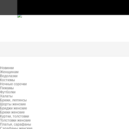
ПРАЙС-ЛИСТ
Главная
Таблица размеров
Контакты
Главная
Каталог
Информация
Отзывы
Новинки
Доставка и Оплата
Женщинам
Водолазки
Костюмы
Контакты
Ночные сорочки
Пижамы
Футболки
Халаты
Брюки, леггинсы
Шорты женские
Бриджи женские
Брюки женские
Куртки, толстовки
Толстовки женские
Платья, сарафаны
Сарафаны женские