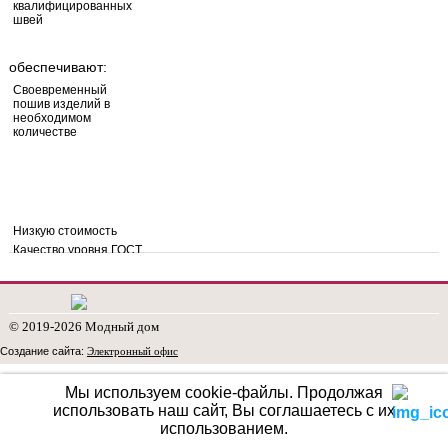
квалифицированных
швей
обеспечивают:
Своевременный
пошив изделий в
необходимом
количестве
Низкую стоимость
Качество уровня ГОСТ
Собственные технологические наработки позволяют:
Создавать современные актуальные модели с высоким
процентом реализации
© 2019-2026 Модный дом
Создание сайта:
Электронный офис
Собственные маркетинговые стратегии дают
возможностьпрактиковать гибкую систему комерческого
Мы используем cookie-файлы.
Продолжая
сотрудничества
использовать наш сайт, Вы соглашаетесь с их
Высококвалифицированные сотрудники подарят вам
использованием.
приятные эмоции от делового общения,