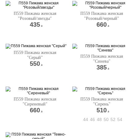
П559 Пижама женская
П559 Пижама женская
"Розовый/звезды"
"Розовый/черный"
435
660
a
a
П559 Пижама женская
П559 Пижама женская
"Серый"
"Синева"
550
a
385
a
П559 Пижама женская
П559 Пижама женская
"Сиреневый"
"Сирень"
660
510
a
a
44
46
48
50
52
54