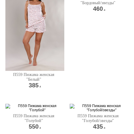
"Бордовый/звезды"
460
a
П559 Пижама женская
"Белый"
385
a
П559 Пижама женская
П559 Пижама женская
"Голубой"
"Голубой/звезды"
550
435
a
a