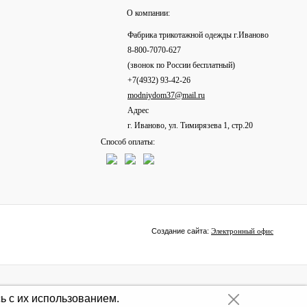
О компании:
Фабрика трикотажной одежды г.Иваново
8-800-7070-627
(звонок по России бесплатный)
+7(4932) 93-42-26
modniydom37@mail.ru
Адрес
г. Иваново, ул. Тимирязева 1, стр.20
Способ оплаты:
Создание сайта:
Электронный офис
ь с их использованием.