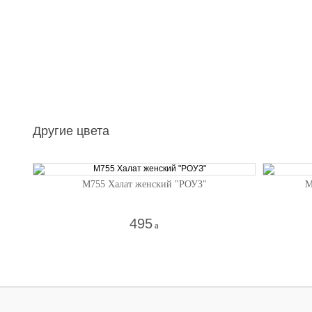
Другие цвета
М755 Халат женский "РОУЗ"
М
495
a