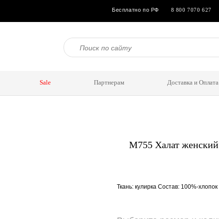
Бесплатно по РФ
8 800 7070 627
утболки
Халаты
Брюки, леггинсы
Шорты женские
Бриджи женские
Брюки же
Туники
Sale
Партнерам
Доставка и Оплата
О
дничества
Доставка
Как заказать
Условия возврата
М755 Халат женский
Ткань: кулирка Состав: 100%-хлопок