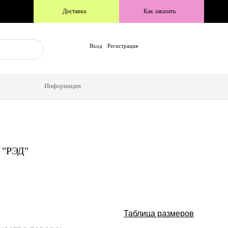
Доставка
Как заказать
Вход
Регистрация
Куртки, толстовки
нские
Толстовки женские
Информация
тзывы
Доставка и Оплата
Контакты
 "РЭД"
Таблица размеров