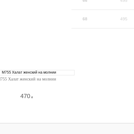
66
495
68
495
755 Халат женский на молнии
470
a