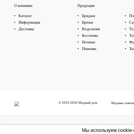
О компании:
Продукция:
Каталог
Бриджи
Пл
Информация
Брюки
Са
Доставка
Водолазки
То
Костюмы
Ту
Ночные
Фу
Пижамы
Ха
© 2019-2026 Модный дом
Модные советы
Мы используем cookie