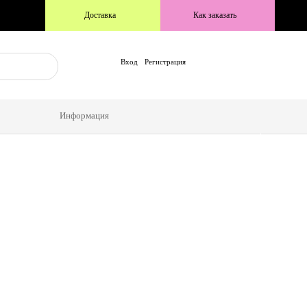
Доставка
Как заказать
Вход
Регистрация
Куртки, толстовки
нские
Толстовки женские
Информация
тзывы
Доставка и Оплата
Контакты