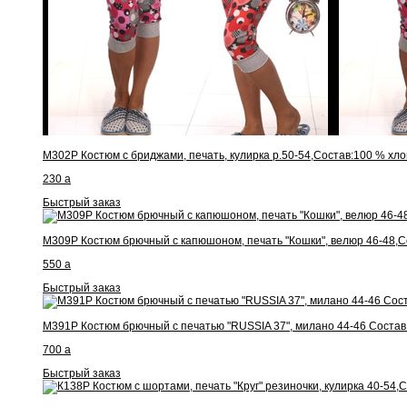
М302Р Костюм с бриджами, печать, кулирка р.50-54,Состав:100 % хло
230
a
Быстрый заказ
М309Р Костюм брючный с капюшоном, печать "Кошки", велюр 46-48,Со
550
a
Быстрый заказ
М391Р Костюм брючный с печатью "RUSSIA 37", милано 44-46 Состав
700
a
Быстрый заказ