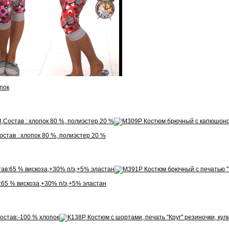
пок
став : хлопок 80 %, полиэстер 20 %
:65 % вискоза,+30% п/э,+5% эластан