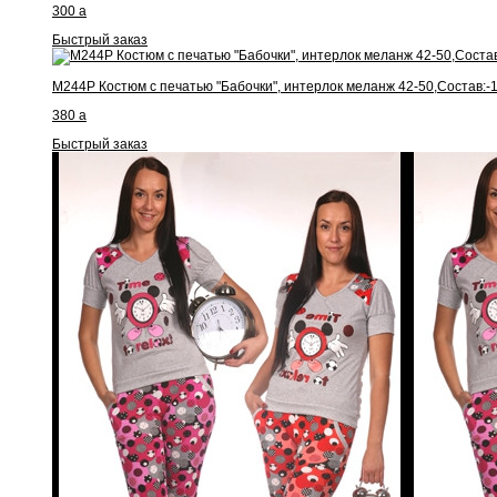
300
a
Быстрый заказ
М244Р Костюм с печатью "Бабочки", интерлок меланж 42-50,Состав:-
380
a
Быстрый заказ