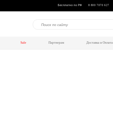
Бесплатно по РФ
8 800 7070 627
утболки
Халаты
Брюки, леггинсы
Шорты женские
Бриджи женские
Брюки же
Туники
Sale
Партнерам
Доставка и Оплата
О
дничества
Доставка
Как заказать
Условия возврата