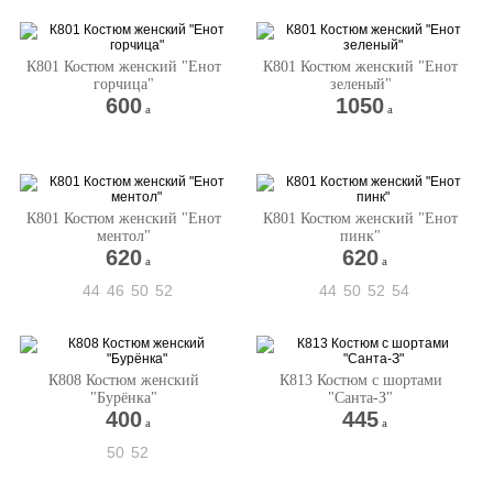
К801 Костюм женский "Енот
К801 Костюм женский "Енот
горчица"
зеленый"
600
1050
a
a
К801 Костюм женский "Енот
К801 Костюм женский "Енот
ментол"
пинк"
620
620
a
a
44
46
50
52
44
50
52
54
К808 Костюм женский
К813 Костюм с шортами
"Бурёнка"
"Санта-З"
400
445
a
a
50
52