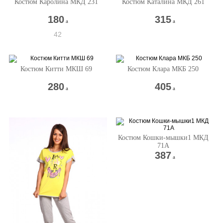
Костюм Каролина МКД 231
Костюм Каталина МКД 261
180
315
a
a
42
Костюм Китти МКШ 69
Костюм Клара МКБ 250
280
405
a
a
Костюм Кошки-мышки1 МКД
71А
387
a