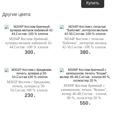
Купить
Другие цвета
М204Р Костюм брючный,
М244Р Костюм с печатью
кулирка меланж набивной 42-
"Бабочки", интерлок меланж
44,Состав:-100 % хлопок
42-50,Состав:-100 % хлопок
300
380
a
a
М302Р Костюм с бриджами,
М309Р Костюм брючный с
печать, кулирка р.50-
капюшоном, печать "Кошки",
54,Состав:100 % хлопок
велюр 46-48,Состав : хлопок
230
a
80 %, полиэстер 20 %
550
a