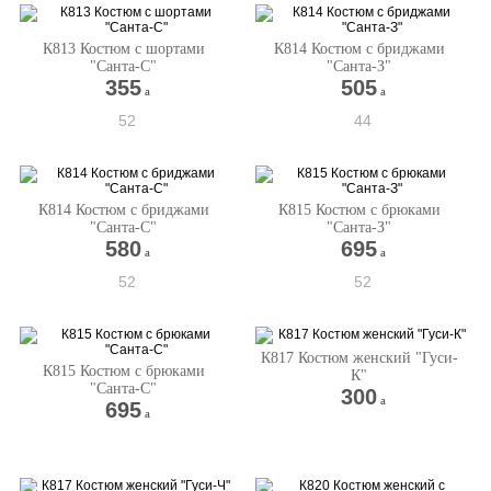
К813 Костюм с шортами
К814 Костюм с бриджами
"Санта-С"
"Санта-З"
355
505
a
a
52
44
К814 Костюм с бриджами
К815 Костюм с брюками
"Санта-С"
"Санта-З"
580
695
a
a
52
52
К817 Костюм женский "Гуси-
К815 Костюм с брюками
К"
"Санта-С"
300
a
695
a