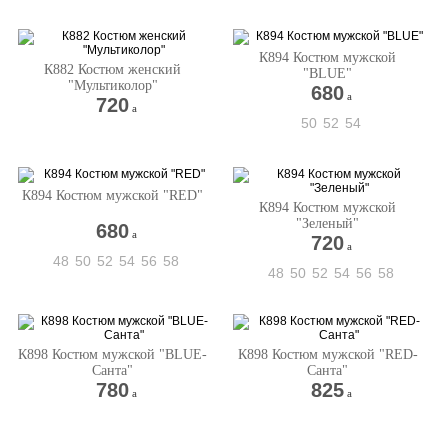
К894 Костюм мужской
К882 Костюм женский
"BLUE"
"Мультиколор"
680
a
720
a
50
52
54
К894 Костюм мужской "RED"
К894 Костюм мужской
"Зеленый"
680
a
720
a
48
50
52
54
56
58
48
50
52
54
56
58
К898 Костюм мужской "BLUE-
К898 Костюм мужской "RED-
Санта"
Санта"
780
825
a
a