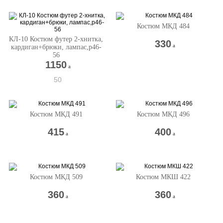
Костюм МКД 484
КЛ-10 Костюм футер 2-хнитка,
330
a
кардиган+брюки, лампас,р46-
56
1150
a
50
Костюм МКД 491
Костюм МКД 496
415
400
a
a
Костюм МКД 509
Костюм МКШ 422
360
360
a
a