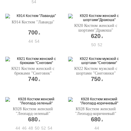
54
К914 Костюм "Лаванда"
К920 Костюм женский с
шортами"Дракоша"
700
a
620
a
44
54
50
52
К921 Костюм женский с
К922 Костюм мужской с
брюками "Снеговик"
шортами "Снеговики"
740
750
a
a
К928 Костюм женский
К928 Костюм женский
"Леопард-зеленый"
"Леопард-коричневый"
680
680
a
a
44
46
48
50
52
54
44