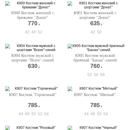
К900 Костюм женский с
К901 Костюм женский с
брюками "Донат"
шортами "Донат"
770
635
a
a
42
48
52
42
50
К904 Костюм мужской с
К905 Костюм мужской
шортами "Вrave"-синий
брючный "Банан"-синий
630
760
a
a
52
54
58
К907 Костюм "Горчичный"
К907 Костюм "Мятный"
785
785
a
a
44
48
50
52
54
44
48
50
54