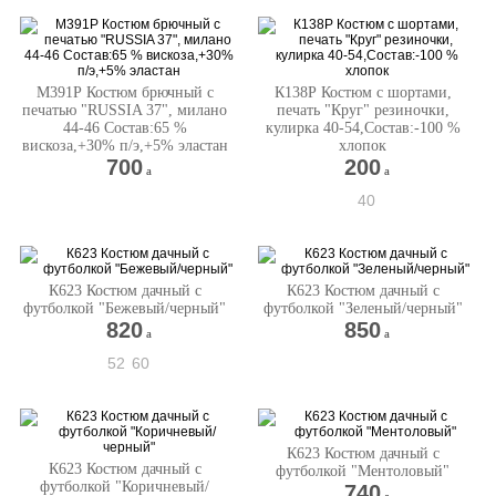
М391Р Костюм брючный с
К138Р Костюм с шортами,
печатью "RUSSIA 37", милано
печать "Круг" резиночки,
44-46 Состав:65 %
кулирка 40-54,Состав:-100 %
вискоза,+30% п/э,+5% эластан
хлопок
700
200
a
a
40
К623 Костюм дачный с
К623 Костюм дачный с
футболкой "Бежевый/черный"
футболкой "Зеленый/черный"
820
850
a
a
52
60
К623 Костюм дачный с
К623 Костюм дачный с
футболкой "Ментоловый"
футболкой "Коричневый/
740