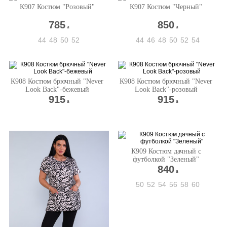
К907 Костюм "Розовый"
К907 Костюм "Черный"
785
850
a
a
44
48
50
52
44
46
48
50
52
54
К908 Костюм брючный "Never
К908 Костюм брючный "Never
Look Back"-бежевый
Look Back"-розовый
915
915
a
a
К909 Костюм дачный с
футболкой "Зеленый"
840
a
50
52
54
56
58
60