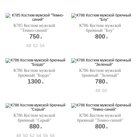
К785 Костюм мужской
К786 Костюм мужской
"Темно-синий"
брючный "Блу"
750
800
a
a
48
52
54
К786 Костюм мужской
К786 Костюм мужской
брючный "Бордо"
брючный "Зеленый"
1300
780
a
a
48
50
К786 Костюм мужской
К786 Костюм мужской
брючный "Серый"
брючный "Темно-синий"
880
800
a
a
48
50
52
54
56
58