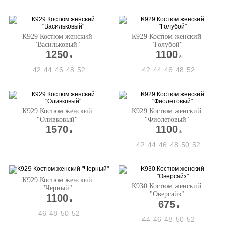
К929 Костюм женский
К929 Костюм женский
"Васильковый"
"Голубой"
1250
1100
a
a
42
44
46
48
52
42
44
46
48
52
К929 Костюм женский
К929 Костюм женский
"Оливковый"
"Фиолетовый"
1570
1100
a
a
42
44
46
48
50
52
К929 Костюм женский
К930 Костюм женский
"Черный"
"Оверсайз"
1100
a
675
a
46
48
50
52
44
46
48
50
52