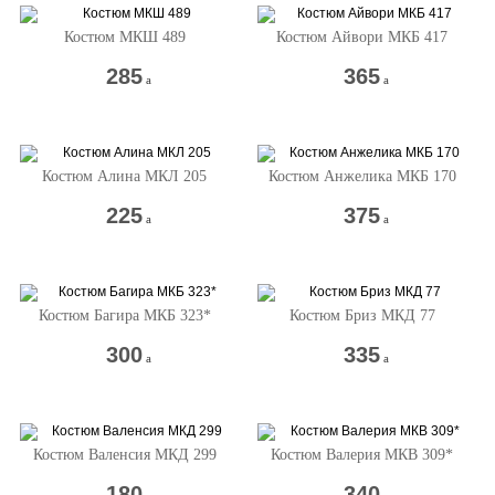
Костюм МКШ 489
Костюм Айвори МКБ 417
285
365
a
a
Костюм Алина МКЛ 205
Костюм Анжелика МКБ 170
225
375
a
a
Костюм Багира МКБ 323*
Костюм Бриз МКД 77
300
335
a
a
Костюм Валенсия МКД 299
Костюм Валерия МКВ 309*
180
340