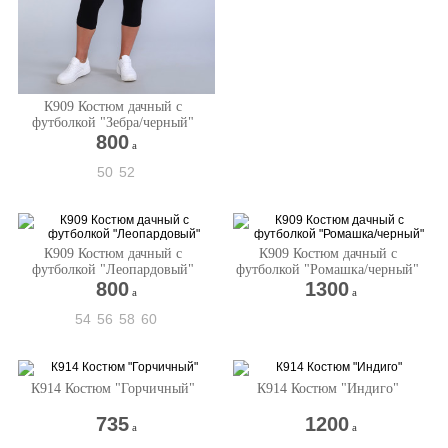
К909 Костюм дачный с
футболкой "Зебра/черный"
800
a
50
52
К909 Костюм дачный с
К909 Костюм дачный с
футболкой "Леопардовый"
футболкой "Ромашка/черный"
800
1300
a
a
54
56
58
60
К914 Костюм "Горчичный"
К914 Костюм "Индиго"
735
1200
a
a