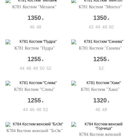
К781 Костюм "Меланж"
К781 Костюм "Ментол"
1350
1350
a
a
46
48
42
44
48
50
К781 Костюм "Пудра"
К781 Костюм "Синева"
1255
1255
a
a
44
46
48
50
52
52
К781 Костюм "Слива"
К781 Костюм "Хаки"
1255
1320
a
a
44
46
48
52
46
48
К784 Костюм женский "БлЭк"
К784 Костюм женский