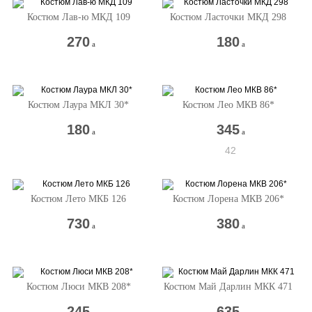
Костюм Лав-ю МКД 109
Костюм Ласточки МКД 298
270
180
a
a
Костюм Лаура МКЛ 30*
Костюм Лео МКВ 86*
180
345
a
a
42
Костюм Лето МКБ 126
Костюм Лорена МКВ 206*
730
380
a
a
Костюм Люси МКВ 208*
Костюм Май Дарлин МКК 471
245
635