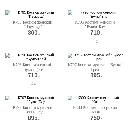
К795 Костюм женский
К796 Костюм женский
"Изумруд"
"Буква"Блу
360
710
a
a
42
К796 Костюм женский
К797 Костюм мужской "Буква"
"Буква"Грей
Грей
710
895
a
a
44
К797 Костюм мужской
К800 Костюм велюровый
"Буква"Блу
"Океан"
895
750
a
a