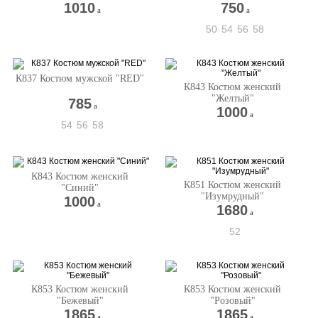
1010
750
a
a
50
54
56
58
К837 Костюм мужской "RED"
К843 Костюм женский
"Желтый"
785
a
1000
a
54
56
58
К843 Костюм женский
К851 Костюм женский
"Синий"
"Изумрудный"
1000
a
1680
a
52
К853 Костюм женский
К853 Костюм женский
"Бежевый"
"Розовый"
1865
1865
a
a