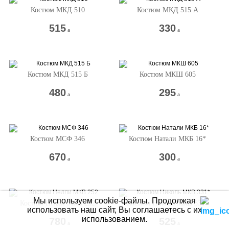
Костюм МКД 510
Костюм МКД 515 А
515
330
a
a
Костюм МКД 515 Б
Костюм МКШ 605
480
295
a
a
Костюм МСФ 346
Костюм Натали МКБ 16*
670
300
a
a
Мы используем cookie-файлы.
Продолжая
Костюм Нелли МКВ 252
Костюм Николь МКВ 331*
использовать наш сайт, Вы соглашаетесь с их
использованием.
780
525
a
a