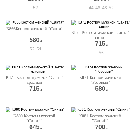
52
44
46
48
52
К866Костюм женский "Санта"
К871 Костюм мужской "Санта"
-синий
580
a
715
a
52
54
56
К871 Костюм мужской "Санта"
К874 Костюм женский
красный
"Розовый"
715
580
a
a
К880 Костюм мужской
К881 Костюм женский
"Синий"
"Синий"
645
700
a
a