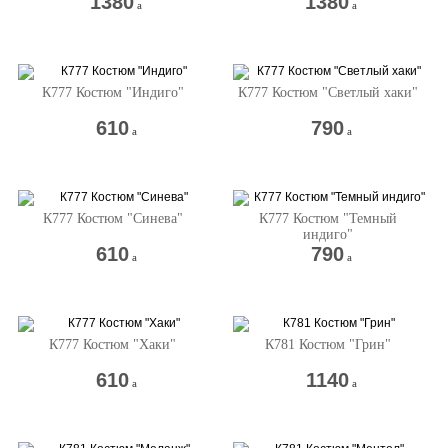
1380
1380
a
a
К777 Костюм "Индиго"
К777 Костюм "Светлый хаки"
610
790
a
a
К777 Костюм "Синева"
К777 Костюм "Темный
индиго"
610
790
a
a
К777 Костюм "Хаки"
К781 Костюм "Грин"
610
1140
a
a