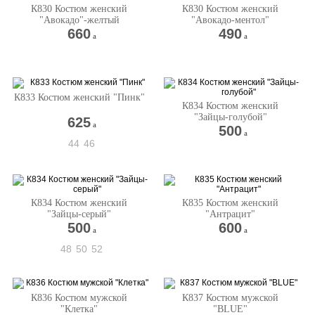
К830 Костюм женский
К830 Костюм женский
"Авокадо"-желтый
"Авокадо-ментол"
660
490
a
a
К833 Костюм женский "Пинк"
К834 Костюм женский
"Зайцы-голубой"
625
a
500
a
44
46
К834 Костюм женский
К835 Костюм женский
"Зайцы-серый"
"Антрацит"
500
600
a
a
48
50
52
К836 Костюм мужской
К837 Костюм мужской
"Клетка"
"BLUE"