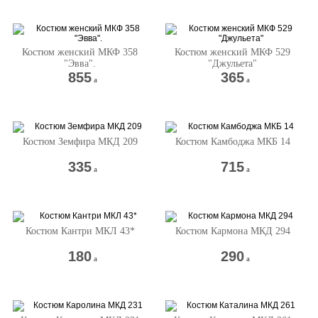
Костюм женский МКФ 358
Костюм женский МКФ 529
"Эвва".
"Джульета"
855
365
a
a
Костюм Земфира МКД 209
Костюм Камбоджа МКБ 14
335
715
a
a
Костюм Кантри МКЛ 43*
Костюм Кармона МКД 294
180
290
a
a