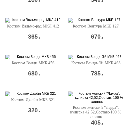
a
a
Костюм Вальмо-рэд МКЛ 412
Костюм Вентура МКБ 127
365
670
a
a
Костюм Вэнди МКБ 456
Костюм Вэнди-Эй МКБ 463
680
785
a
a
Костюм Джейн МКБ 321
Костюм женский "Лаура",
320
a
кулирка 42,52,Состав:-100 %
хлопок
405
a