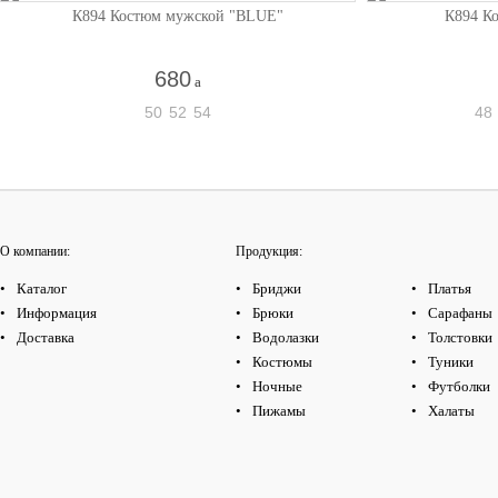
К894 Костюм мужской "BLUE"
К894 К
680
a
50
52
54
48
О компании:
Продукция:
Каталог
Бриджи
Платья
Информация
Брюки
Сарафаны
Доставка
Водолазки
Толстовки
Костюмы
Туники
Ночные
Футболки
Пижамы
Халаты